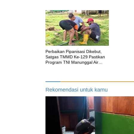
Finishing Rumah Type 36 untuk
Turunkan
Warga Kampung Sesor
Perbaikan Pipanisasi Dikebut,
Satgas TMMD Ke-129 Pastikan
Program TNI Manunggal Air
Bersih Segera Dinikmati Warga
Kampung Sesor
Rekomendasi untuk kamu