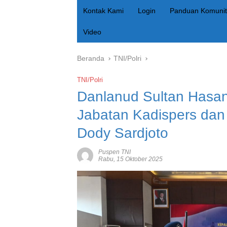
Kontak Kami
Login
Panduan Komunit
Video
Beranda
TNI/Polri
TNI/Polri
Danlanud Sultan Hasa
Jabatan Kadispers dan 
Dody Sardjoto
Puspen TNI
Rabu, 15 Oktober 2025