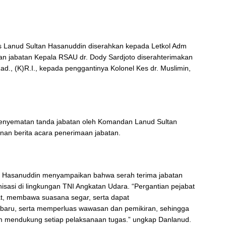
rs Lanud Sultan Hasanuddin diserahkan kepada Letkol Adm
an jabatan Kepala RSAU dr. Dody Sardjoto diserahterimakan
.Rad., (K)R.I., kepada penggantinya Kolonel Kes dr. Muslimin,
penyematan tanda jabatan oleh Komandan Lanud Sultan
an berita acara penerimaan jabatan.
 Hasanuddin menyampaikan bahwa serah terima jabatan
isasi di lingkungan TNI Angkatan Udara. “Pergantian pejabat
t, membawa suasana segar, serta dapat
aru, serta memperluas wawasan dan pemikiran, sehingga
lam mendukung setiap pelaksanaan tugas.” ungkap Danlanud.