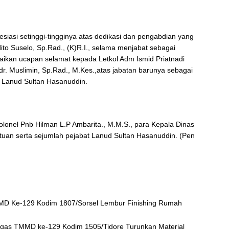
siasi setinggi-tingginya atas dedikasi dan pengabdian yang
rdito Suselo, Sp.Rad., (K)R.I., selama menjabat sebagai
ikan ucapan selamat kepada Letkol Adm Ismid Priatnadi
r. Muslimin, Sp.Rad., M.Kes.,atas jabatan barunya sebagai
 Lanud Sultan Hasanuddin.
olonel Pnb Hilman L.P Ambarita., M.M.S., para Kepala Dinas
uan serta sejumlah pejabat Lanud Sultan Hasanuddin. (Pen
MD Ke-129 Kodim 1807/Sorsel Lembur Finishing Rumah
gas TMMD ke-129 Kodim 1505/Tidore Turunkan Material