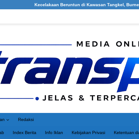
Kecelakaan Beruntun di Kawasan Tangkel, Burneh, Bangkalan: Mel
an
Redaksi
ab
Index Berita
Info Iklan
Kebijakan Privasi
Ketentuan da