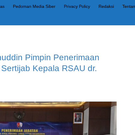
as
Pedoman Media Siber
Privacy Policy
Redaksi
Tenta
nuddin Pimpin Penerimaan
Sertijab Kepala RSAU dr.