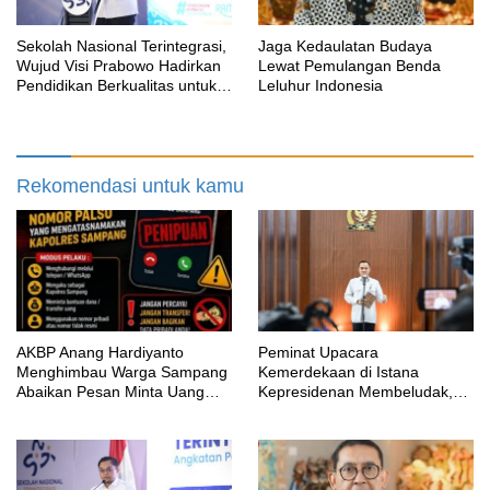
Sekolah Nasional Terintegrasi,
Jaga Kedaulatan Budaya
Wujud Visi Prabowo Hadirkan
Lewat Pemulangan Benda
Pendidikan Berkualitas untuk
Leluhur Indonesia
SDM Unggul
Rekomendasi untuk kamu
AKBP Anang Hardiyanto
Peminat Upacara
Menghimbau Warga Sampang
Kemerdekaan di Istana
Abaikan Pesan Minta Uang
Kepresidenan Membeludak,
Mengatasnamakan Kapolres
Tembus 336 Ribu Pendaftar!
Sampang