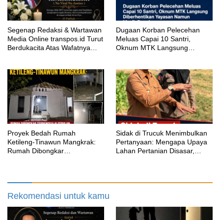
Segenap Redaksi & Wartawan
‎Dugaan Korban Pelecehan
Media Online transpos.id Turut
Meluas Capai 10 Santri,
Berdukacita Atas Wafatnya
Oknum MTK Langsung
H.M.Sholeh.S.H
Diberhentikan Yayasan Namun
Masih Bungkam
Proyek Bedah Rumah
‎Sidak di Trucuk Menimbulkan
Ketileng-Tinawun Mangkrak:
Pertanyaan: Mengapa Upaya
Rumah Dibongkar
Lahan Pertanian Disasar,
Terbengkalai Sebulan, CV
Padahal Galian Lain Masih
Adhira Bungkam Saat Ditegur
Berjalan?
Aturan
Rekomendasi untuk kamu