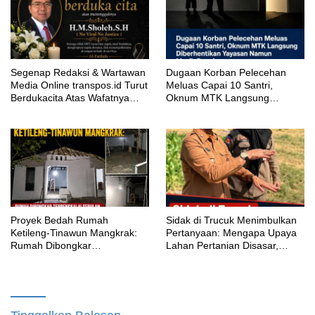
Segenap Redaksi & Wartawan
‎Dugaan Korban Pelecehan
Media Online transpos.id Turut
Meluas Capai 10 Santri,
Berdukacita Atas Wafatnya
Oknum MTK Langsung
H.M.Sholeh.S.H
Diberhentikan Yayasan Namun
Masih Bungkam
Proyek Bedah Rumah
‎Sidak di Trucuk Menimbulkan
Ketileng-Tinawun Mangkrak:
Pertanyaan: Mengapa Upaya
Rumah Dibongkar
Lahan Pertanian Disasar,
Terbengkalai Sebulan, CV
Padahal Galian Lain Masih
Adhira Bungkam Saat Ditegur
Berjalan?
Aturan