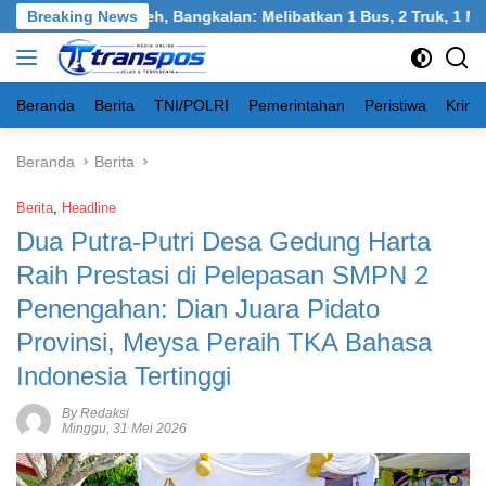
Langsung
ngkel, Burneh, Bangkalan: Melibatkan 1 Bus, 2 Truk, 1 Mobil, 1
Breaking News
ke
konten
Beranda
Berita
TNI/POLRI
Pemerintahan
Peristiwa
Krimi
Beranda
Berita
Berita
,
Headline
Dua Putra-Putri Desa Gedung Harta
Raih Prestasi di Pelepasan SMPN 2
Penengahan: Dian Juara Pidato
Provinsi, Meysa Peraih TKA Bahasa
Indonesia Tertinggi
By Redaksi
Minggu, 31 Mei 2026