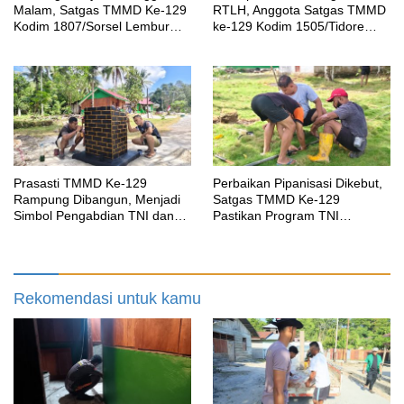
Malam, Satgas TMMD Ke-129
RTLH, Anggota Satgas TMMD
Kodim 1807/Sorsel Lembur
ke-129 Kodim 1505/Tidore
Finishing Rumah Type 36
Turunkan Material Semen
untuk Warga Kampung Sesor
Prasasti TMMD Ke-129
Perbaikan Pipanisasi Dikebut,
Rampung Dibangun, Menjadi
Satgas TMMD Ke-129
Simbol Pengabdian TNI dan
Pastikan Program TNI
Kenangan Abadi untuk
Manunggal Air Bersih Segera
Kampung Sesor
Dinikmati Warga Kampung
Sesor
Rekomendasi untuk kamu