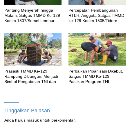
Pantang Menyerah hingga
Percepatan Pembangunan
Malam, Satgas TMMD Ke-129
RTLH, Anggota Satgas TMMD
Kodim 1807/Sorsel Lembur
ke-129 Kodim 1505/Tidore
Finishing Rumah Type 36
Turunkan Material Semen
untuk Warga Kampung Sesor
Prasasti TMMD Ke-129
Perbaikan Pipanisasi Dikebut,
Rampung Dibangun, Menjadi
Satgas TMMD Ke-129
Simbol Pengabdian TNI dan
Pastikan Program TNI
Kenangan Abadi untuk
Manunggal Air Bersih Segera
Kampung Sesor
Dinikmati Warga Kampung
Sesor
Tinggalkan Balasan
Anda harus
masuk
untuk berkomentar.