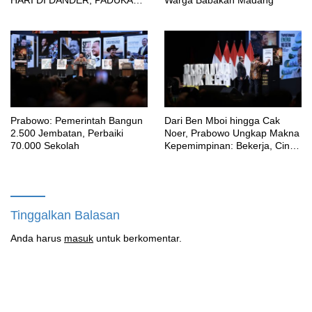
SENI BUDAYA, OLAHRAGA,
UMKM HINGGA BAKTI
SOSIAL
Prabowo: Pemerintah Bangun
Dari Ben Mboi hingga Cak
2.500 Jembatan, Perbaiki
Noer, Prabowo Ungkap Makna
70.000 Sekolah
Kepemimpinan: Bekerja, Cintai
Rakyat & Gunakan Akal Sehat
Tinggalkan Balasan
Anda harus
masuk
untuk berkomentar.