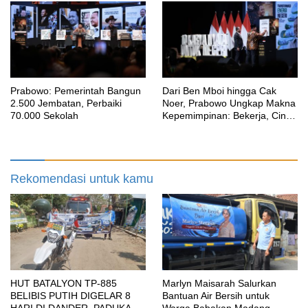
SOSIAL
Prabowo: Pemerintah Bangun
Dari Ben Mboi hingga Cak
2.500 Jembatan, Perbaiki
Noer, Prabowo Ungkap Makna
70.000 Sekolah
Kepemimpinan: Bekerja, Cintai
Rakyat & Gunakan Akal Sehat
Rekomendasi untuk kamu
HUT BATALYON TP-885
Marlyn Maisarah Salurkan
BELIBIS PUTIH DIGELAR 8
Bantuan Air Bersih untuk
HARI DI DANDER, PADUKAN
Warga Babakan Madang