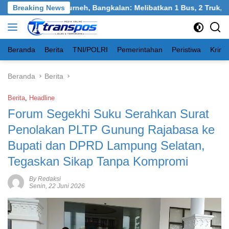
Langsung
 Tangkel, Burneh, Bangkalan: Melibatkan 1 Bus, 2 Truk, 1 Mobil
Breaking News
ke
konten
Beranda
Berita
TNI/POLRI
Pemerintahan
Peristiwa
Krimi
Beranda
Berita
Berita
,
Headline
Forum Segekhi Suku Serahkan Surat
Penolakan PLTP Gunung Rajabasa ke
Bupati dan DPRD Lampung Selatan,
Tegaskan Sikap Tanpa Kompromi
By Redaksi
Senin, 22 Juni 2026