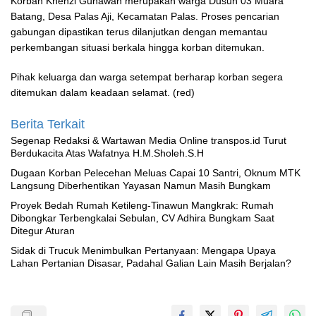
Korban Khenzi Gunawan merupakan warga Dusun 03 Muara
Batang, Desa Palas Aji, Kecamatan Palas. Proses pencarian
gabungan dipastikan terus dilanjutkan dengan memantau
perkembangan situasi berkala hingga korban ditemukan.
Pihak keluarga dan warga setempat berharap korban segera
ditemukan dalam keadaan selamat. (red)
Berita Terkait
Segenap Redaksi & Wartawan Media Online transpos.id Turut
Berdukacita Atas Wafatnya H.M.Sholeh.S.H
‎Dugaan Korban Pelecehan Meluas Capai 10 Santri, Oknum MTK
Langsung Diberhentikan Yayasan Namun Masih Bungkam
Proyek Bedah Rumah Ketileng-Tinawun Mangkrak: Rumah
Dibongkar Terbengkalai Sebulan, CV Adhira Bungkam Saat
Ditegur Aturan
‎Sidak di Trucuk Menimbulkan Pertanyaan: Mengapa Upaya
Lahan Pertanian Disasar, Padahal Galian Lain Masih Berjalan?