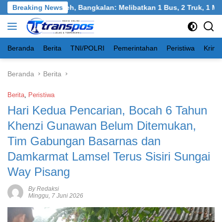
Langsung
angkel, Burneh, Bangkalan: Melibatkan 1 Bus, 2 Truk, 1 Mobil, 
Breaking News
ke
konten
Beranda
Berita
TNI/POLRI
Pemerintahan
Peristiwa
Krimi
Beranda
Berita
Berita
,
Peristiwa
Hari Kedua Pencarian, Bocah 6 Tahun
Khenzi Gunawan Belum Ditemukan,
Tim Gabungan Basarnas dan
Damkarmat Lamsel Terus Sisiri Sungai
Way Pisang
By Redaksi
Minggu, 7 Juni 2026