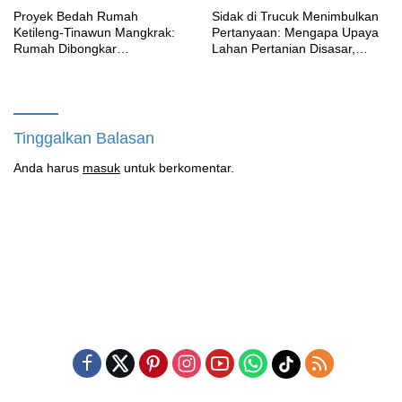
Proyek Bedah Rumah
‎Sidak di Trucuk Menimbulkan
Ketileng-Tinawun Mangkrak:
Pertanyaan: Mengapa Upaya
Rumah Dibongkar
Lahan Pertanian Disasar,
Terbengkalai Sebulan, CV
Padahal Galian Lain Masih
Adhira Bungkam Saat Ditegur
Berjalan?
Aturan
Tinggalkan Balasan
Anda harus
masuk
untuk berkomentar.