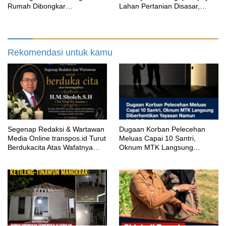
Rumah Dibongkar
Lahan Pertanian Disasar,
Terbengkalai Sebulan, CV
Padahal Galian Lain Masih
Adhira Bungkam Saat Ditegur
Berjalan?
Aturan
Rekomendasi untuk kamu
Segenap Redaksi & Wartawan
‎Dugaan Korban Pelecehan
Media Online transpos.id Turut
Meluas Capai 10 Santri,
Berdukacita Atas Wafatnya
Oknum MTK Langsung
H.M.Sholeh.S.H
Diberhentikan Yayasan Namun
Masih Bungkam