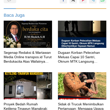
Baca Juga
Segenap Redaksi & Wartawan
‎Dugaan Korban Pelecehan
Media Online transpos.id Turut
Meluas Capai 10 Santri,
Berdukacita Atas Wafatnya
Oknum MTK Langsung
H.M.Sholeh.S.H
Diberhentikan Yayasan Namun
Masih Bungkam
Proyek Bedah Rumah
‎Sidak di Trucuk Menimbulkan
Ketileng-Tinawun Mangkrak:
Pertanyaan: Mengapa Upaya