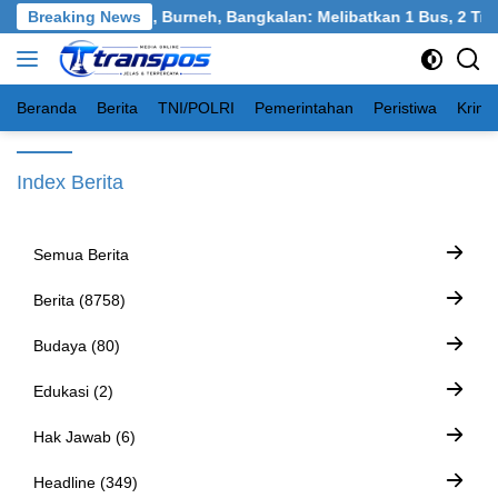
Langsung
Kawasan Tangkel, Burneh, Bangkalan: Melibatkan 1 Bus, 2 Truk, 
Breaking News
ke
konten
Beranda
Berita
TNI/POLRI
Pemerintahan
Peristiwa
Krimi
Index Berita
Semua Berita
Berita (8758)
Budaya (80)
Edukasi (2)
Hak Jawab (6)
Headline (349)