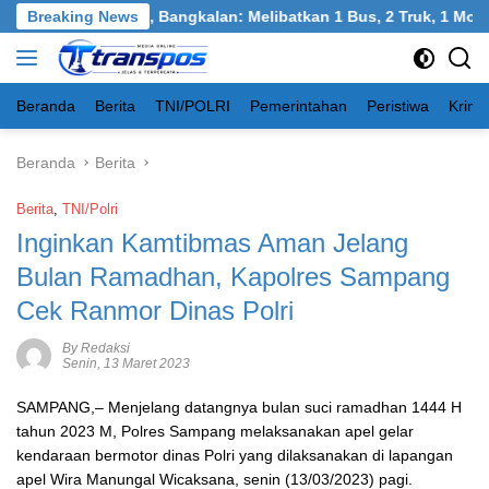
Langsung
gkel, Burneh, Bangkalan: Melibatkan 1 Bus, 2 Truk, 1 Mobil, 1 
Breaking News
ke
konten
Beranda
Berita
TNI/POLRI
Pemerintahan
Peristiwa
Krimi
Beranda
Berita
Berita
,
TNI/Polri
Inginkan Kamtibmas Aman Jelang
Bulan Ramadhan, Kapolres Sampang
Cek Ranmor Dinas Polri
By Redaksi
Senin, 13 Maret 2023
SAMPANG,– Menjelang datangnya bulan suci ramadhan 1444 H
tahun 2023 M, Polres Sampang melaksanakan apel gelar
kendaraan bermotor dinas Polri yang dilaksanakan di lapangan
apel Wira Manungal Wicaksana, senin (13/03/2023) pagi.