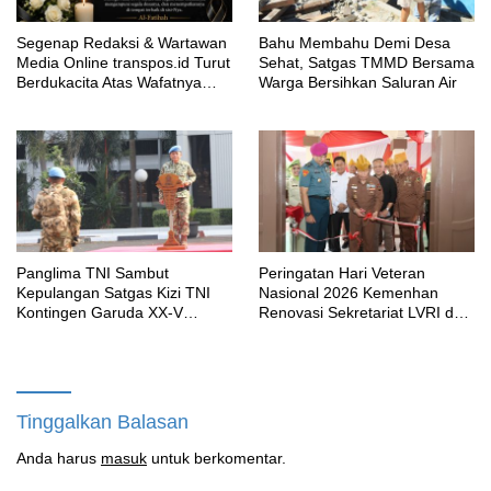
Segenap Redaksi & Wartawan
Bahu Membahu Demi Desa
Media Online transpos.id Turut
Sehat, Satgas TMMD Bersama
Berdukacita Atas Wafatnya
Warga Bersihkan Saluran Air
H.M.Sholeh.S.H
Panglima TNI Sambut
Peringatan Hari Veteran
Kepulangan Satgas Kizi TNI
Nasional 2026 Kemenhan
Kontingen Garuda XX-V
Renovasi Sekretariat LVRI dan
MONUSCO
Bedah Rumah Veteran di 19
Provinsi
Tinggalkan Balasan
Anda harus
masuk
untuk berkomentar.