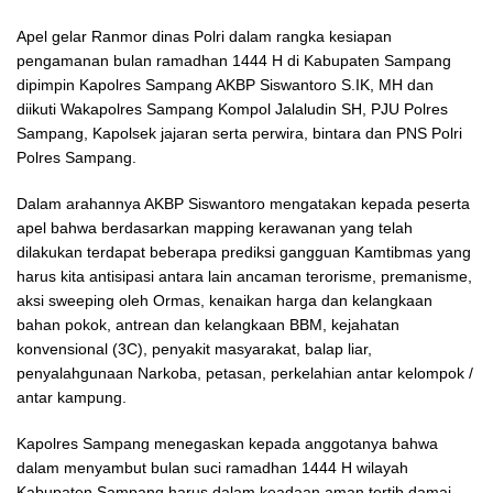
Apel gelar Ranmor dinas Polri dalam rangka kesiapan
pengamanan bulan ramadhan 1444 H di Kabupaten Sampang
dipimpin Kapolres Sampang AKBP Siswantoro S.IK, MH dan
diikuti Wakapolres Sampang Kompol Jalaludin SH, PJU Polres
Sampang, Kapolsek jajaran serta perwira, bintara dan PNS Polri
Polres Sampang.
Dalam arahannya AKBP Siswantoro mengatakan kepada peserta
apel bahwa berdasarkan mapping kerawanan yang telah
dilakukan terdapat beberapa prediksi gangguan Kamtibmas yang
harus kita antisipasi antara lain ancaman terorisme, premanisme,
aksi sweeping oleh Ormas, kenaikan harga dan kelangkaan
bahan pokok, antrean dan kelangkaan BBM, kejahatan
konvensional (3C), penyakit masyarakat, balap liar,
penyalahgunaan Narkoba, petasan, perkelahian antar kelompok /
antar kampung.
Kapolres Sampang menegaskan kepada anggotanya bahwa
dalam menyambut bulan suci ramadhan 1444 H wilayah
Kabupaten Sampang harus dalam keadaan aman tertib damai