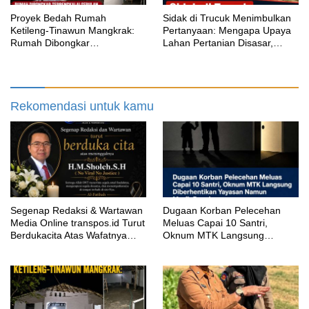
Proyek Bedah Rumah
‎Sidak di Trucuk Menimbulkan
Ketileng-Tinawun Mangkrak:
Pertanyaan: Mengapa Upaya
Rumah Dibongkar
Lahan Pertanian Disasar,
Terbengkalai Sebulan, CV
Padahal Galian Lain Masih
Adhira Bungkam Saat Ditegur
Berjalan?
Aturan
Rekomendasi untuk kamu
Segenap Redaksi & Wartawan
‎Dugaan Korban Pelecehan
Media Online transpos.id Turut
Meluas Capai 10 Santri,
Berdukacita Atas Wafatnya
Oknum MTK Langsung
H.M.Sholeh.S.H
Diberhentikan Yayasan Namun
Masih Bungkam