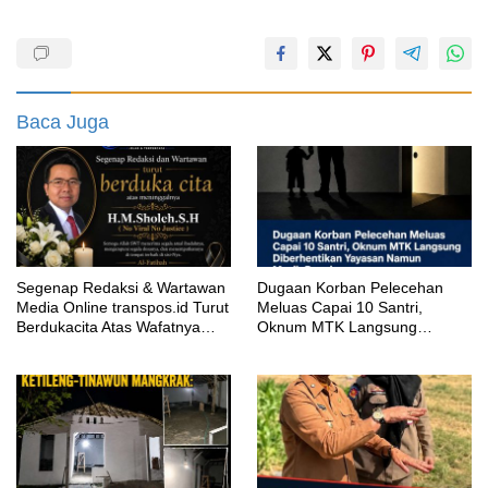
Baca Juga
Segenap Redaksi & Wartawan
‎Dugaan Korban Pelecehan
Media Online transpos.id Turut
Meluas Capai 10 Santri,
Berdukacita Atas Wafatnya
Oknum MTK Langsung
H.M.Sholeh.S.H
Diberhentikan Yayasan Namun
Masih Bungkam