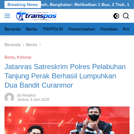
Langsung
angkel, Burneh, Bangkalan: Melibatkan 1 Bus, 2 Truk, 1 Mobil, 
Breaking News
ke
konten
Beranda
Berita
TNI/POLRI
Pemerintahan
Peristiwa
Krimi
Beranda
Berita
Berita
,
Kriminal
Jatanras Satreskrim Polres Pelabuhan
Tanjung Perak Berhasil Lumpuhkan
Dua Bandit Curanmor
By Redaksi
Selasa, 9 Juni 2026