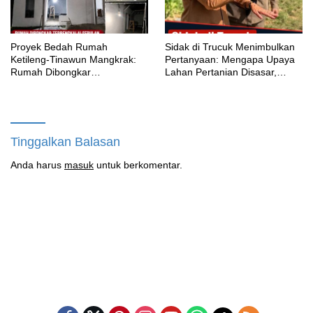
Proyek Bedah Rumah
‎Sidak di Trucuk Menimbulkan
Ketileng-Tinawun Mangkrak:
Pertanyaan: Mengapa Upaya
Rumah Dibongkar
Lahan Pertanian Disasar,
Terbengkalai Sebulan, CV
Padahal Galian Lain Masih
Adhira Bungkam Saat Ditegur
Berjalan?
Aturan
Tinggalkan Balasan
Anda harus
masuk
untuk berkomentar.