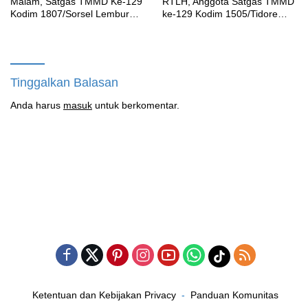
Malam, Satgas TMMD Ke-129
RTLH, Anggota Satgas TMMD
Kodim 1807/Sorsel Lembur
ke-129 Kodim 1505/Tidore
Finishing Rumah Type 36
Turunkan Material Semen
untuk Warga Kampung Sesor
Tinggalkan Balasan
Anda harus
masuk
untuk berkomentar.
Ketentuan dan Kebijakan Privacy
Panduan Komunitas