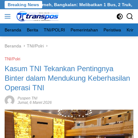
Langsung
 Tangkel, Burneh, Bangkalan: Melibatkan 1 Bus, 2 Truk, 1 Mobil
Breaking News
ke
konten
Beranda
Berita
TNI/POLRI
Pemerintahan
Peristiwa
Krimi
Beranda
TNI/Polri
TNI/Polri
Kasum TNI Tekankan Pentingnya
Binter dalam Mendukung Keberhasilan
Operasi TNI
Puspen TNI
Jumat, 6 Maret 2026