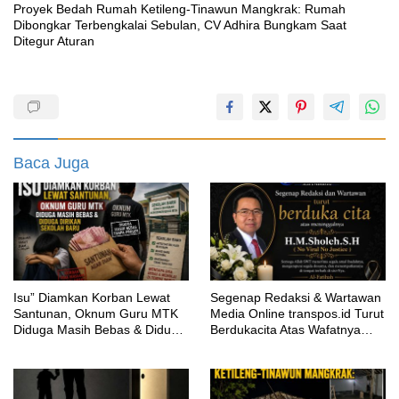
Proyek Bedah Rumah Ketileng-Tinawun Mangkrak: Rumah
Dibongkar Terbengkalai Sebulan, CV Adhira Bungkam Saat
Ditegur Aturan
Baca Juga
‎Isu” Diamkan Korban Lewat
Segenap Redaksi & Wartawan
Santunan, Oknum Guru MTK
Media Online transpos.id Turut
Diduga Masih Bebas & Diduga
Berdukacita Atas Wafatnya
Dirikan Sekolah Baru
H.M.Sholeh.S.H