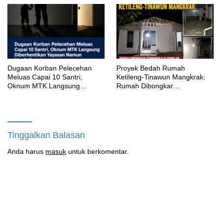
‎Dugaan Korban Pelecehan
Proyek Bedah Rumah
Meluas Capai 10 Santri,
Ketileng-Tinawun Mangkrak:
Oknum MTK Langsung
Rumah Dibongkar
Diberhentikan Yayasan Namun
Terbengkalai Sebulan, CV
Masih Bungkam
Adhira Bungkam Saat Ditegur
Aturan
Tinggalkan Balasan
Anda harus
masuk
untuk berkomentar.