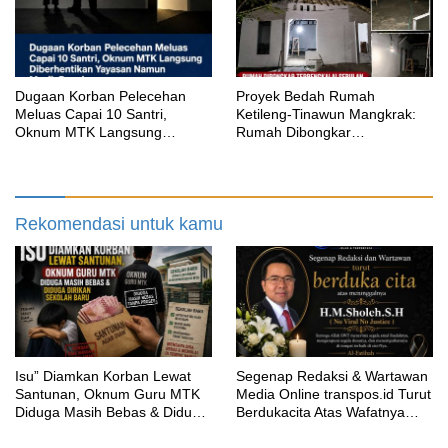
‎Dugaan Korban Pelecehan
Proyek Bedah Rumah
Meluas Capai 10 Santri,
Ketileng-Tinawun Mangkrak:
Oknum MTK Langsung
Rumah Dibongkar
Diberhentikan Yayasan Namun
Terbengkalai Sebulan, CV
Masih Bungkam
Adhira Bungkam Saat Ditegur
Aturan
Rekomendasi untuk kamu
‎Isu” Diamkan Korban Lewat
Segenap Redaksi & Wartawan
Santunan, Oknum Guru MTK
Media Online transpos.id Turut
Diduga Masih Bebas & Diduga
Berdukacita Atas Wafatnya
Dirikan Sekolah Baru
H.M.Sholeh.S.H