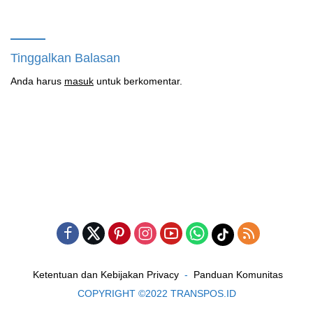
Manunggal Air Bersih Segera
Angkasa 2 Hadirkan Harapan
Dinikmati Warga Kampung
bagi Masa Depan Anak
Sesor
Tinggalkan Balasan
Anda harus
masuk
untuk berkomentar.
Ketentuan dan Kebijakan Privacy
Panduan Komunitas
COPYRIGHT ©2022 TRANSPOS.ID