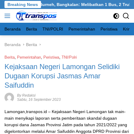
Langsung
san Tangkel, Burneh, Bangkalan: Melibatkan 1 Bus, 2 Truk, 1 Mo
Breaking News
ke
konten
Beranda
Berita
TNI/POLRI
Pemerintahan
Peristiwa
Krimi
Beranda
Berita
Berita
,
Pemerintahan
,
Peristiwa
,
TNI/Polri
Kejaksaan Negeri Lamongan Selidiki
Dugaan Korupsi Jasmas Amar
Saifuddin
By Redaksi
Sabtu, 16 September 2023
Lamongan,transpos.id – Kejaksaan Negeri Lamongan tak main-
main menyikapi laporan serta pemberitaan skandal dugaan
korupsi dana Jasmas Provinsi Jatim pada tahun 2021/2022 yang
digelontorkan melalui Amar Saifuddin Anggota DPRD Provinsi dari