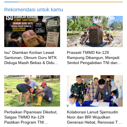
Rekomendasi untuk kamu
‎Isu” Diamkan Korban Lewat
Prasasti TMMD Ke-129
Santunan, Oknum Guru MTK
Rampung Dibangun, Menjadi
Diduga Masih Bebas & Diduga
Simbol Pengabdian TNI dan
Dirikan Sekolah Baru
Kenangan Abadi untuk
Kampung Sesor
Perbaikan Pipanisasi Dikebut,
Kolaborasi Lanud Sjamsudin
Satgas TMMD Ke-129
Noor dan BRI Wujudkan
Pastikan Program TNI
Generasi Hebat, Renovasi TK