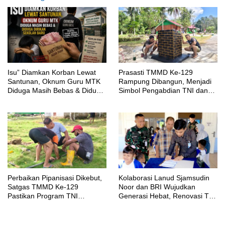
‎Isu” Diamkan Korban Lewat
Prasasti TMMD Ke-129
Santunan, Oknum Guru MTK
Rampung Dibangun, Menjadi
Diduga Masih Bebas & Diduga
Simbol Pengabdian TNI dan
Dirikan Sekolah Baru
Kenangan Abadi untuk
Kampung Sesor
Perbaikan Pipanisasi Dikebut,
Kolaborasi Lanud Sjamsudin
Satgas TMMD Ke-129
Noor dan BRI Wujudkan
Pastikan Program TNI
Generasi Hebat, Renovasi TK
Manunggal Air Bersih Segera
Angkasa 2 Hadirkan Harapan
Dinikmati Warga Kampung
bagi Masa Depan Anak
Sesor