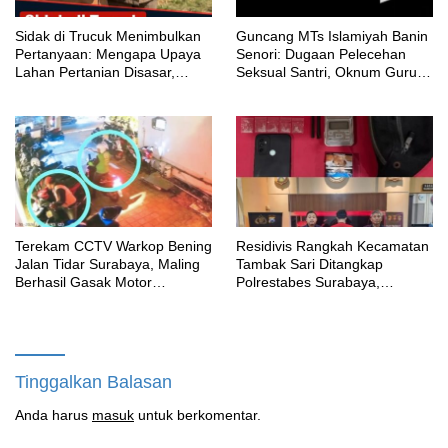
‎Sidak di Trucuk Menimbulkan
Guncang MTs Islamiyah Banin
Pertanyaan: Mengapa Upaya
Senori: Dugaan Pelecehan
Lahan Pertanian Disasar,
Seksual Santri, Oknum Guru
Padahal Galian Lain Masih
MTK Belum Beri Keterangan
Berjalan?
Terekam CCTV Warkop Bening
Residivis Rangkah Kecamatan
Jalan Tidar Surabaya, Maling
Tambak Sari Ditangkap
Berhasil Gasak Motor
Polrestabes Surabaya,
Gunakan Atribut Ojol
SatResnarkoba Sita 14 Poket
Sabu
Tinggalkan Balasan
Anda harus
masuk
untuk berkomentar.