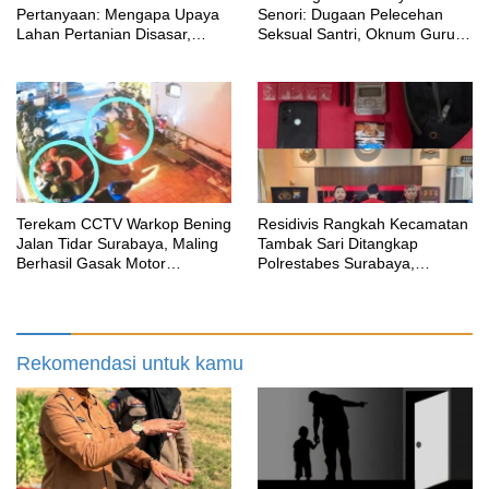
Pertanyaan: Mengapa Upaya
Senori: Dugaan Pelecehan
Lahan Pertanian Disasar,
Seksual Santri, Oknum Guru
Padahal Galian Lain Masih
MTK Belum Beri Keterangan
Berjalan?
Terekam CCTV Warkop Bening
Residivis Rangkah Kecamatan
Jalan Tidar Surabaya, Maling
Tambak Sari Ditangkap
Berhasil Gasak Motor
Polrestabes Surabaya,
Gunakan Atribut Ojol
SatResnarkoba Sita 14 Poket
Sabu
Rekomendasi untuk kamu