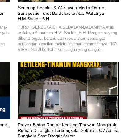
Segenap Redaksi & Wartawan Media Online
kan
transpos.id Turut Berdukacita Atas Wafatnya
H.M.Sholeh.S.H
anak
TURUT BERDUKA CITA SEDALAM-DALAMNYA Atas
miyah
wafatnya Almarhum H.M. Sholeh, S.H. Pengacara yang
dikenal tegas, berani, dan mewariskan semangat
ang
perjuangan keadilan melalui kalimat legendarisnya: “NO
VIRAL NO JUSTICE” Kehilangan yang sangat…
ntri,
Proyek Bedah Rumah Ketileng-Tinawun Mangkrak:
n
Rumah Dibongkar Terbengkalai Sebulan, CV Adhira
Bungkam Saat Ditegur Aturan