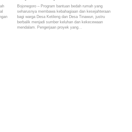
bah
Bojonegoro – Program bantuan bedah rumah yang
al
seharusnya membawa kebahagiaan dan kesejahteraan
ungan
bagi warga Desa Ketileng dan Desa Tinawun, justru
berbalik menjadi sumber keluhan dan kekecewaan
mendalam. Pengerjaan proyek yang…