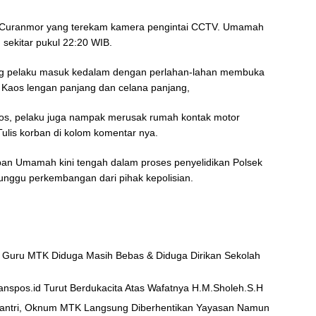
u Curanmor yang terekam kamera pengintai CCTV. Umamah
 sekitar pukul 22:20 WIB.
ang pelaku masuk kedalam dengan perlahan-lahan membuka
, Kaos lengan panjang dan celana panjang,
kos, pelaku juga nampak merusak rumah kontak motor
lis korban di kolom komentar nya.
ban Umamah kini tengah dalam proses penyelidikan Polsek
enunggu perkembangan dari pihak kepolisian.
 Guru MTK Diduga Masih Bebas & Diduga Dirikan Sekolah
nspos.id Turut Berdukacita Atas Wafatnya H.M.Sholeh.S.H
Santri, Oknum MTK Langsung Diberhentikan Yayasan Namun