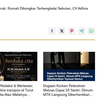
ak: Rumah Dibongkar Terbengkalai Sebulan, CV Adhira
Redaksi & Wartawan
‎Dugaan Korban Pelecehan
ine transpos.id Turut
Meluas Capai 10 Santri, Oknum
ita Atas Wafatnya
MTK Langsung Diberhentikan
eh.S.H
Yayasan Namun Masih Bungkam