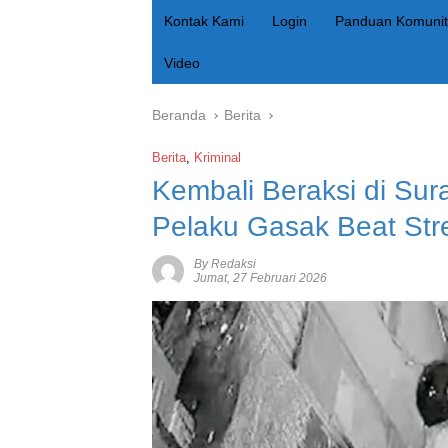
Kontak Kami
Login
Panduan Komunit
Video
Beranda
Berita
Berita
,
Kriminal
Kembali Beraksi di Su
Pelaku Gasak Beat Str
By Redaksi
Jumat, 27 Februari 2026