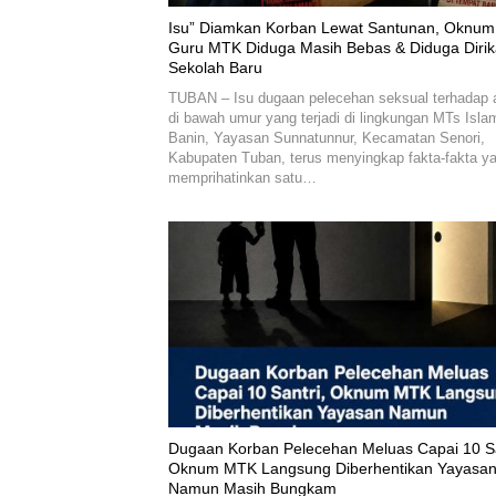
‎Isu” Diamkan Korban Lewat Santunan, Oknum
Guru MTK Diduga Masih Bebas & Diduga Diri
Sekolah Baru
TUBAN – Isu dugaan pelecehan seksual terhadap 
di bawah umur yang terjadi di lingkungan MTs Isla
Banin, Yayasan Sunnatunnur, Kecamatan Senori,
Kabupaten Tuban, terus menyingkap fakta-fakta y
memprihatinkan satu…
‎Dugaan Korban Pelecehan Meluas Capai 10 Sa
Oknum MTK Langsung Diberhentikan Yayasa
Namun Masih Bungkam