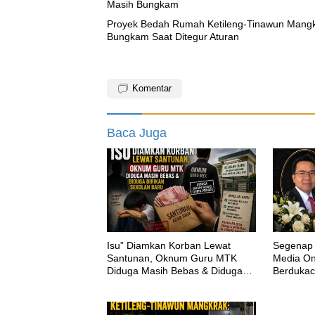
Masih Bungkam
Proyek Bedah Rumah Ketileng-Tinawun Mangkr
Bungkam Saat Ditegur Aturan
Komentar
Baca Juga
‎Isu” Diamkan Korban Lewat
Segenap 
Santunan, Oknum Guru MTK
Media Onl
Diduga Masih Bebas & Diduga
Berdukac
Dirikan Sekolah Baru
H.M.Shol