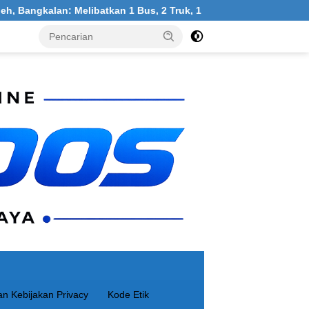
Melibatkan 1 Bus, 2 Truk, 1 Mobil, 1 Sepeda Motor
Warg
n Kebijakan Privacy
Kode Etik