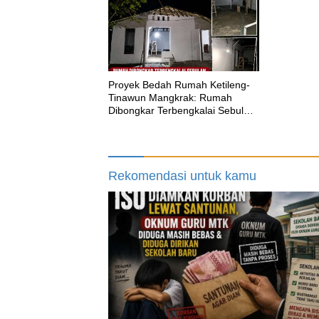
Proyek Bedah Rumah Ketileng-
Tinawun Mangkrak: Rumah
Dibongkar Terbengkalai Sebulan,
CV Adhira Bungkam Saat Ditegur
Aturan
Rekomendasi untuk kamu