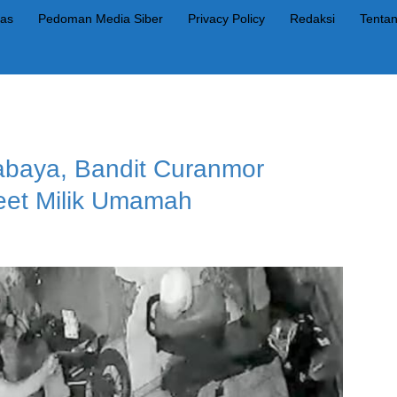
as
Pedoman Media Siber
Privacy Policy
Redaksi
Tenta
rabaya, Bandit Curanmor
eet Milik Umamah