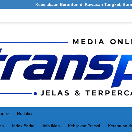
Kecelakaan Beruntun di Kawasan Tangkel, Burneh, Bangkalan: 
an
Redaksi
ab
Index Berita
Info Iklan
Kebijakan Privasi
Ketentuan da