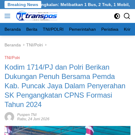
Langsung
, Burneh, Bangkalan: Melibatkan 1 Bus, 2 Truk, 1 Mobil, 1 Seped
Breaking News
ke
konten
Beranda
Berita
TNI/POLRI
Pemerintahan
Peristiwa
Krimi
Beranda
TNI/Polri
TNI/Polri
Kodim 1714/PJ dan Polri Berikan
Dukungan Penuh Bersama Pemda
Kab. Puncak Jaya Dalam Penyerahan
SK Pengangkatan CPNS Formasi
Tahun 2024
Puspen TNI
Rabu, 24 Juni 2026