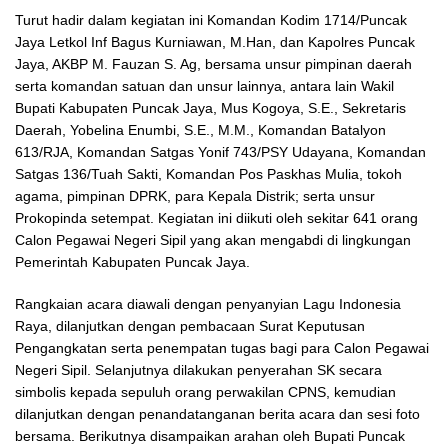
Turut hadir dalam kegiatan ini Komandan Kodim 1714/Puncak
Jaya Letkol Inf Bagus Kurniawan, M.Han, dan Kapolres Puncak
Jaya, AKBP M. Fauzan S. Ag, bersama unsur pimpinan daerah
serta komandan satuan dan unsur lainnya, antara lain Wakil
Bupati Kabupaten Puncak Jaya, Mus Kogoya, S.E., Sekretaris
Daerah, Yobelina Enumbi, S.E., M.M., Komandan Batalyon
613/RJA, Komandan Satgas Yonif 743/PSY Udayana, Komandan
Satgas 136/Tuah Sakti, Komandan Pos Paskhas Mulia, tokoh
agama, pimpinan DPRK, para Kepala Distrik; serta unsur
Prokopinda setempat. Kegiatan ini diikuti oleh sekitar 641 orang
Calon Pegawai Negeri Sipil yang akan mengabdi di lingkungan
Pemerintah Kabupaten Puncak Jaya.
Rangkaian acara diawali dengan penyanyian Lagu Indonesia
Raya, dilanjutkan dengan pembacaan Surat Keputusan
Pengangkatan serta penempatan tugas bagi para Calon Pegawai
Negeri Sipil. Selanjutnya dilakukan penyerahan SK secara
simbolis kepada sepuluh orang perwakilan CPNS, kemudian
dilanjutkan dengan penandatanganan berita acara dan sesi foto
bersama. Berikutnya disampaikan arahan oleh Bupati Puncak