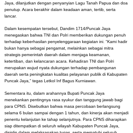
Jaya, dilanjutkan dengan penyanyian Lagu Tanah Papua dan doa
penutup. Acara berakhir dalam keadaan aman, tertib, serta
lancar.
Dalam kesempatan tersebut, Dandim 1714/Puncak Jaya
menegaskan bahwa TNI dan Polri memberikan dukungan penuh
terhadap keberhasilan penyelenggaraan kegiatan ini. “Kami hadir
bukan hanya sebagai pengamat, melainkan sebagai mitra
strategis pemerintah daerah dalam menjaga keamanan,
ketertiban, dan kelancaran acara. Kehadiran TNI dan Polri
merupakan wujud nyata dukungan terhadap pembangunan
daerah serta peningkatan kualitas pelayanan publik di Kabupaten
Puncak Jaya,” tegas Letkol Inf Bagus Kurniawan.
Sementara itu, dalam arahannya Bupati Puncak Jaya
menekankan pentingnya rasa syukur dan tanggung jawab bagi
para CPNS. Disebutkan bahwa masa percobaan berlangsung
selama 6 bulan sampai dengan 1 tahun, dan kinerja akan menjadi
penentu kelanjutan ke tahap selanjutnya. Para CPNS diharapkan
siap ditempatkan di seluruh wilayah Kabupaten Puncak Jaya,
disiplin dalam melaksanakan tugas, serta mematuhi seluruh