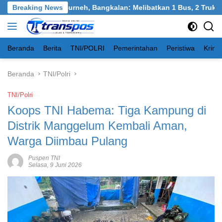
Langsung
an Tangkel, Burneh, Bangkalan: Melibatkan 1 Bus, 2 Truk, 1 Mob
Breaking News
ke
konten
Beranda
Berita
TNI/POLRI
Pemerintahan
Peristiwa
Krimi
Beranda
TNI/Polri
TNI/Polri
Koops TNI Habema: Tiga Kampung di
Distrik Manggelum Kembali Aman,
Warga Diimbau Pulang
Puspen TNI
Selasa, 9 Juni 2026