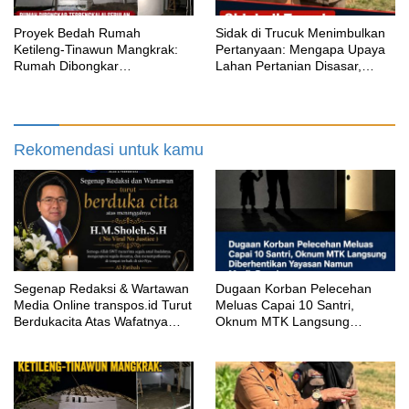
Proyek Bedah Rumah
‎Sidak di Trucuk Menimbulkan
Ketileng-Tinawun Mangkrak:
Pertanyaan: Mengapa Upaya
Rumah Dibongkar
Lahan Pertanian Disasar,
Terbengkalai Sebulan, CV
Padahal Galian Lain Masih
Adhira Bungkam Saat Ditegur
Berjalan?
Aturan
Rekomendasi untuk kamu
Segenap Redaksi & Wartawan
‎Dugaan Korban Pelecehan
Media Online transpos.id Turut
Meluas Capai 10 Santri,
Berdukacita Atas Wafatnya
Oknum MTK Langsung
H.M.Sholeh.S.H
Diberhentikan Yayasan Namun
Masih Bungkam