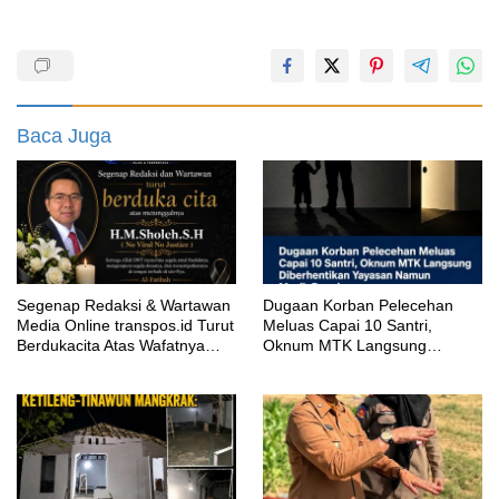
Baca Juga
Segenap Redaksi & Wartawan
‎Dugaan Korban Pelecehan
Media Online transpos.id Turut
Meluas Capai 10 Santri,
Berdukacita Atas Wafatnya
Oknum MTK Langsung
H.M.Sholeh.S.H
Diberhentikan Yayasan Namun
Masih Bungkam