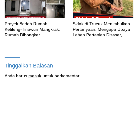
Proyek Bedah Rumah
‎Sidak di Trucuk Menimbulkan
Ketileng-Tinawun Mangkrak:
Pertanyaan: Mengapa Upaya
Rumah Dibongkar
Lahan Pertanian Disasar,
Terbengkalai Sebulan, CV
Padahal Galian Lain Masih
Adhira Bungkam Saat Ditegur
Berjalan?
Aturan
Tinggalkan Balasan
Anda harus
masuk
untuk berkomentar.