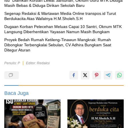
‎Isu” Diamkan Korban Lewat Santunan, Oknum Guru MTK Diduga
Masih Bebas & Diduga Dirikan Sekolah Baru
Segenap Redaksi & Wartawan Media Online transpos.id Turut
Berdukacita Atas Wafatnya H.M.Sholeh.S.H
‎Dugaan Korban Pelecehan Meluas Capai 10 Santri, Oknum MTK
Langsung Diberhentikan Yayasan Namun Masih Bungkam
Proyek Bedah Rumah Ketileng-Tinawun Mangkrak: Rumah
Dibongkar Terbengkalai Sebulan, CV Adhira Bungkam Saat
Ditegur Aturan
Penulis: P
Editor: Redaksi
Baca Juga