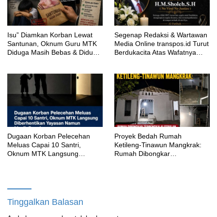
‎Isu” Diamkan Korban Lewat
Segenap Redaksi & Wartawan
Santunan, Oknum Guru MTK
Media Online transpos.id Turut
Diduga Masih Bebas & Diduga
Berdukacita Atas Wafatnya
Dirikan Sekolah Baru
H.M.Sholeh.S.H
‎Dugaan Korban Pelecehan
Proyek Bedah Rumah
Meluas Capai 10 Santri,
Ketileng-Tinawun Mangkrak:
Oknum MTK Langsung
Rumah Dibongkar
Diberhentikan Yayasan Namun
Terbengkalai Sebulan, CV
Masih Bungkam
Adhira Bungkam Saat Ditegur
Aturan
Tinggalkan Balasan