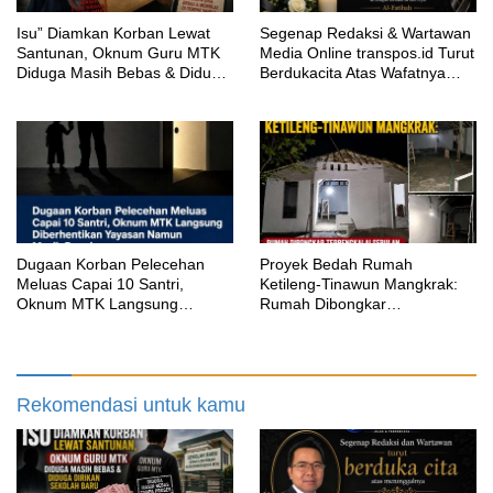
‎Isu” Diamkan Korban Lewat
Segenap Redaksi & Wartawan
Santunan, Oknum Guru MTK
Media Online transpos.id Turut
Diduga Masih Bebas & Diduga
Berdukacita Atas Wafatnya
Dirikan Sekolah Baru
H.M.Sholeh.S.H
‎Dugaan Korban Pelecehan
Proyek Bedah Rumah
Meluas Capai 10 Santri,
Ketileng-Tinawun Mangkrak:
Oknum MTK Langsung
Rumah Dibongkar
Diberhentikan Yayasan Namun
Terbengkalai Sebulan, CV
Masih Bungkam
Adhira Bungkam Saat Ditegur
Aturan
Rekomendasi untuk kamu