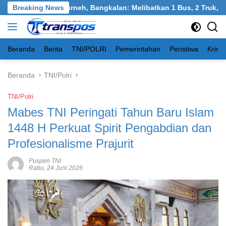
Langsung
an Tangkel, Burneh, Bangkalan: Melibatkan 1 Bus, 2 Truk, 1 Mob
Breaking News
ke
konten
Beranda
Berita
TNI/POLRI
Pemerintahan
Peristiwa
Krimi
Beranda
TNI/Polri
TNI/Polri
Mabes TNI Peringati Tahun Baru Islam
1448 H Perkuat Spirit Pengabdian dan
Profesionalisme Prajurit
Puspen TNI
Rabu, 24 Juni 2026