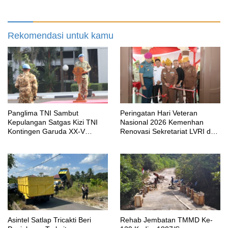
Mobilitas Warga Kampung
Sesor
Rekomendasi untuk kamu
Panglima TNI Sambut
Peringatan Hari Veteran
Kepulangan Satgas Kizi TNI
Nasional 2026 Kemenhan
Kontingen Garuda XX-V
Renovasi Sekretariat LVRI dan
MONUSCO
Bedah Rumah Veteran di 19
Provinsi
Asintel Satlap Tricakti Beri
Rehab Jembatan TMMD Ke-