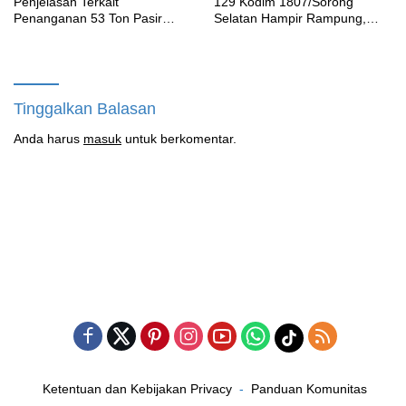
Penjelasan Terkait
129 Kodim 1807/Sorong
Penanganan 53 Ton Pasir
Selatan Hampir Rampung,
Timah di Air Merbau
Perkuat Akses dan Tingkatkan
Mobilitas Warga Kampung
Sesor
Tinggalkan Balasan
Anda harus
masuk
untuk berkomentar.
Ketentuan dan Kebijakan Privacy
Panduan Komunitas