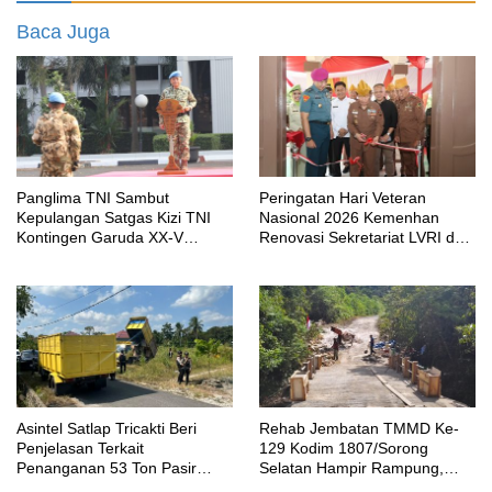
Baca Juga
Panglima TNI Sambut
Peringatan Hari Veteran
Kepulangan Satgas Kizi TNI
Nasional 2026 Kemenhan
Kontingen Garuda XX-V
Renovasi Sekretariat LVRI dan
MONUSCO
Bedah Rumah Veteran di 19
Provinsi
Asintel Satlap Tricakti Beri
Rehab Jembatan TMMD Ke-
Penjelasan Terkait
129 Kodim 1807/Sorong
Penanganan 53 Ton Pasir
Selatan Hampir Rampung,
Timah di Air Merbau
Perkuat Akses dan Tingkatkan