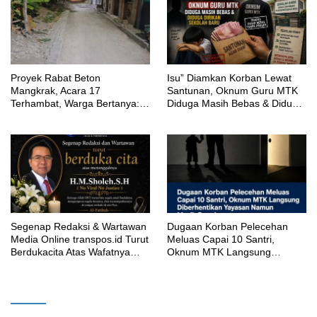
Proyek Rabat Beton
‎Isu” Diamkan Korban Lewat
Mangkrak, Acara 17
Santunan, Oknum Guru MTK
Terhambat, Warga Bertanya:
Diduga Masih Bebas & Diduga
Anggaran Berapa & Kapan
Dirikan Sekolah Baru
Selesai?
Segenap Redaksi & Wartawan
‎Dugaan Korban Pelecehan
Media Online transpos.id Turut
Meluas Capai 10 Santri,
Berdukacita Atas Wafatnya
Oknum MTK Langsung
H.M.Sholeh.S.H
Diberhentikan Yayasan Namun
Masih Bungkam