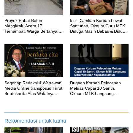
Proyek Rabat Beton
‎Isu” Diamkan Korban Lewat
Mangkrak, Acara 17
Santunan, Oknum Guru MTK
Terhambat, Warga Bertanya:
Diduga Masih Bebas & Diduga
Anggaran Berapa & Kapan
Dirikan Sekolah Baru
Selesai?
Segenap Redaksi & Wartawan
‎Dugaan Korban Pelecehan
Media Online transpos.id Turut
Meluas Capai 10 Santri,
Berdukacita Atas Wafatnya
Oknum MTK Langsung
H.M.Sholeh.S.H
Diberhentikan Yayasan Namun
Masih Bungkam
Rekomendasi untuk kamu