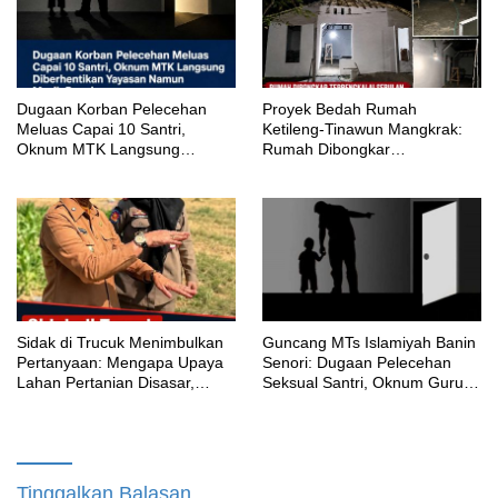
‎Dugaan Korban Pelecehan
Proyek Bedah Rumah
Meluas Capai 10 Santri,
Ketileng-Tinawun Mangkrak:
Oknum MTK Langsung
Rumah Dibongkar
Diberhentikan Yayasan Namun
Terbengkalai Sebulan, CV
Masih Bungkam
Adhira Bungkam Saat Ditegur
Aturan
‎Sidak di Trucuk Menimbulkan
Guncang MTs Islamiyah Banin
Pertanyaan: Mengapa Upaya
Senori: Dugaan Pelecehan
Lahan Pertanian Disasar,
Seksual Santri, Oknum Guru
Padahal Galian Lain Masih
MTK Belum Beri Keterangan
Berjalan?
Tinggalkan Balasan