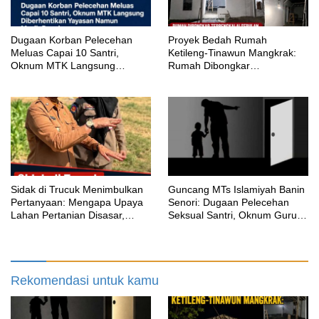
‎Dugaan Korban Pelecehan
Proyek Bedah Rumah
Meluas Capai 10 Santri,
Ketileng-Tinawun Mangkrak:
Oknum MTK Langsung
Rumah Dibongkar
Diberhentikan Yayasan Namun
Terbengkalai Sebulan, CV
Masih Bungkam
Adhira Bungkam Saat Ditegur
Aturan
‎Sidak di Trucuk Menimbulkan
Guncang MTs Islamiyah Banin
Pertanyaan: Mengapa Upaya
Senori: Dugaan Pelecehan
Lahan Pertanian Disasar,
Seksual Santri, Oknum Guru
Padahal Galian Lain Masih
MTK Belum Beri Keterangan
Berjalan?
Rekomendasi untuk kamu