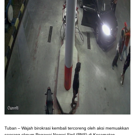
Tuban – Wajah birokrasi kembali tercoreng oleh aksi memuakkan
seorang oknum Pegawai Negeri Sipil (PNS) di Kecamatan