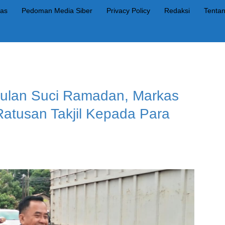
as
Pedoman Media Siber
Privacy Policy
Redaksi
Tenta
Bulan Suci Ramadan, Markas
tusan Takjil Kepada Para