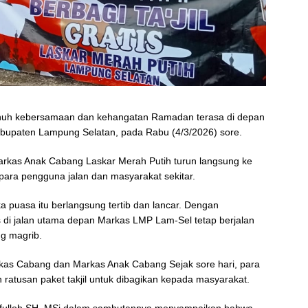
enuh kebersamaan dan kehangatan Ramadan terasa di depan
bupaten Lampung Selatan, pada Rabu (4/3/2026) sore.
rkas Anak Cabang Laskar Merah Putih turun langsung ke
 para pengguna jalan dan masyarakat sekitar.
a puasa itu berlangsung tertib dan lancar. Dengan
as di jalan utama depan Markas LMP Lam-Sel tetap berjalan
g magrib.
rkas Cabang dan Markas Anak Cabang Sejak sore hari, para
ratusan paket takjil untuk dibagikan kepada masyarakat.
fulloh SH, MSi dalam sambutannya menyampaikan bahwa