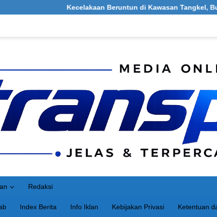
Kecelakaan Beruntun di Kawasan Tangkel, Burneh, Bangkalan: Me
an
Redaksi
ab
Index Berita
Info Iklan
Kebijakan Privasi
Ketentuan da