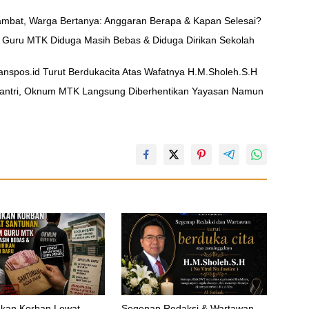
ambat, Warga Bertanya: Anggaran Berapa & Kapan Selesai?
 Guru MTK Diduga Masih Bebas & Diduga Dirikan Sekolah
nspos.id Turut Berdukacita Atas Wafatnya H.M.Sholeh.S.H
Santri, Oknum MTK Langsung Diberhentikan Yayasan Namun
amkan Korban Lewat
Segenap Redaksi & Wartawan