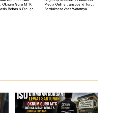
n, Oknum Guru MTK
Media Online transpos.id Turut
asih Bebas & Diduga
Berdukacita Atas Wafatnya
ekolah Baru
H.M.Sholeh.S.H