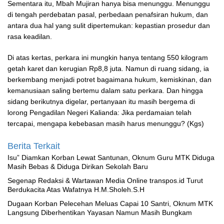
Sementara itu, Mbah Mujiran hanya bisa menunggu. Menunggu
di tengah perdebatan pasal, perbedaan penafsiran hukum, dan
antara dua hal yang sulit dipertemukan: kepastian prosedur dan
rasa keadilan.
Di atas kertas, perkara ini mungkin hanya tentang 550 kilogram
getah karet dan kerugian Rp8,8 juta. Namun di ruang sidang, ia
berkembang menjadi potret bagaimana hukum, kemiskinan, dan
kemanusiaan saling bertemu dalam satu perkara. Dan hingga
sidang berikutnya digelar, pertanyaan itu masih bergema di
lorong Pengadilan Negeri Kalianda: Jika perdamaian telah
tercapai, mengapa kebebasan masih harus menunggu? (Kgs)
Berita Terkait
‎Isu” Diamkan Korban Lewat Santunan, Oknum Guru MTK Diduga
Masih Bebas & Diduga Dirikan Sekolah Baru
Segenap Redaksi & Wartawan Media Online transpos.id Turut
Berdukacita Atas Wafatnya H.M.Sholeh.S.H
‎Dugaan Korban Pelecehan Meluas Capai 10 Santri, Oknum MTK
Langsung Diberhentikan Yayasan Namun Masih Bungkam