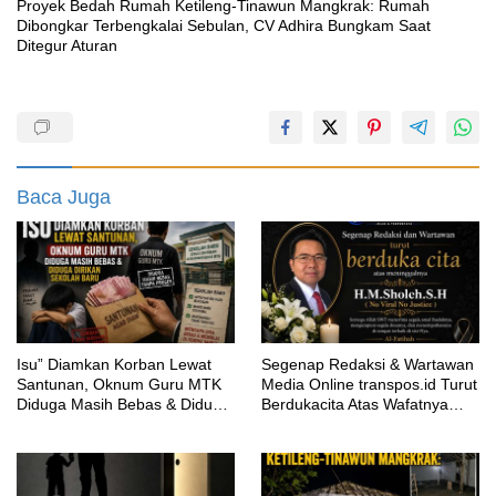
Proyek Bedah Rumah Ketileng-Tinawun Mangkrak: Rumah
Dibongkar Terbengkalai Sebulan, CV Adhira Bungkam Saat
Ditegur Aturan
Baca Juga
‎Isu” Diamkan Korban Lewat
Segenap Redaksi & Wartawan
Santunan, Oknum Guru MTK
Media Online transpos.id Turut
Diduga Masih Bebas & Diduga
Berdukacita Atas Wafatnya
Dirikan Sekolah Baru
H.M.Sholeh.S.H