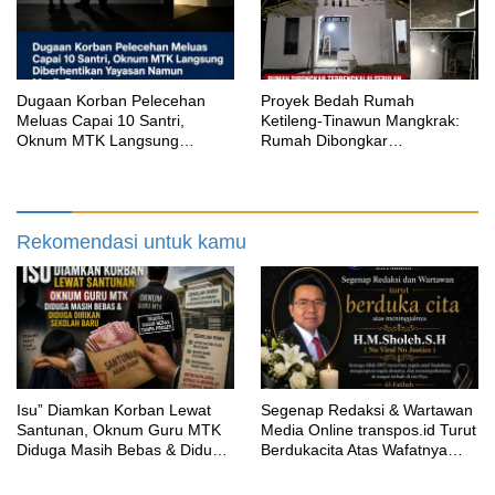
‎Dugaan Korban Pelecehan
Proyek Bedah Rumah
Meluas Capai 10 Santri,
Ketileng-Tinawun Mangkrak:
Oknum MTK Langsung
Rumah Dibongkar
Diberhentikan Yayasan Namun
Terbengkalai Sebulan, CV
Masih Bungkam
Adhira Bungkam Saat Ditegur
Aturan
Rekomendasi untuk kamu
‎Isu” Diamkan Korban Lewat
Segenap Redaksi & Wartawan
Santunan, Oknum Guru MTK
Media Online transpos.id Turut
Diduga Masih Bebas & Diduga
Berdukacita Atas Wafatnya
Dirikan Sekolah Baru
H.M.Sholeh.S.H