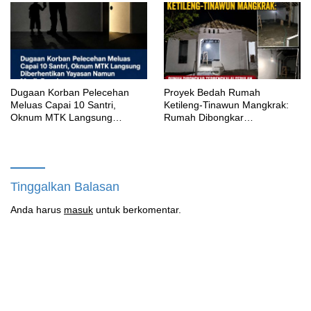
‎Dugaan Korban Pelecehan
Proyek Bedah Rumah
Meluas Capai 10 Santri,
Ketileng-Tinawun Mangkrak:
Oknum MTK Langsung
Rumah Dibongkar
Diberhentikan Yayasan Namun
Terbengkalai Sebulan, CV
Masih Bungkam
Adhira Bungkam Saat Ditegur
Aturan
Tinggalkan Balasan
Anda harus
masuk
untuk berkomentar.