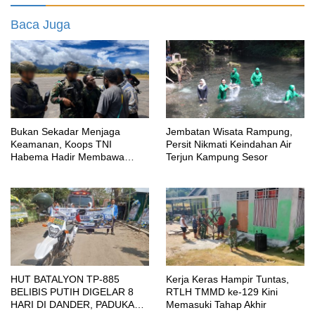
Baca Juga
Bukan Sekadar Menjaga
Jembatan Wisata Rampung,
Keamanan, Koops TNI
Persit Nikmati Keindahan Air
Habema Hadir Membawa
Terjun Kampung Sesor
Harapan bagi Warga di Tengah
Konflik Ugimba, Papua Tengah
HUT BATALYON TP-885
Kerja Keras Hampir Tuntas,
BELIBIS PUTIH DIGELAR 8
RTLH TMMD ke-129 Kini
HARI DI DANDER, PADUKAN
Memasuki Tahap Akhir