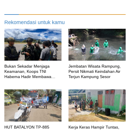
SENI BUDAYA, OLAHRAGA,
UMKM HINGGA BAKTI
SOSIAL
Rekomendasi untuk kamu
Bukan Sekadar Menjaga
Jembatan Wisata Rampung,
Keamanan, Koops TNI
Persit Nikmati Keindahan Air
Habema Hadir Membawa
Terjun Kampung Sesor
Harapan bagi Warga di Tengah
Konflik Ugimba, Papua Tengah
HUT BATALYON TP-885
Kerja Keras Hampir Tuntas,