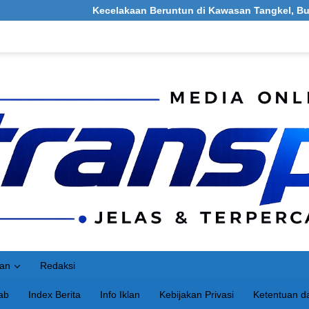
Kecelakaan Beruntun di Kawasan Tangkel, Burneh, Bangkalan: 
an
Redaksi
ab
Index Berita
Info Iklan
Kebijakan Privasi
Ketentuan da