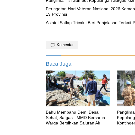
Panglima TNI Sambut Kepulangan Satgas Ki
Peringatan Hari Veteran Nasional 2026 Kemen
19 Provinsi
Asintel Satlap Tricakti Beri Penjelasan Terkai
Komentar
Baca Juga
Bahu Membahu Demi Desa
Panglima
Sehat, Satgas TMMD Bersama
Kepulang
Warga Bersihkan Saluran Air
Kontinge
MONUS