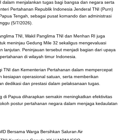
NI dalam menjalankan tugas bagi bangsa dan negara serta
eri Pertahanan Republik Indonesia Jenderal TNI (Purn)
, Papua Tengah, sebagai pusat komando dan administrasi
ggu (5/7/2026).
Panglima TNI, Wakil Panglima TNI dan Menhan RI juga
tuk meninjau Gedung Mile 32 sekaligus mengevaluasi
 lanjutan. Peninjauan tersebut menjadi bagian dari upaya
ertahanan di wilayah timur Indonesia.
rgi TNI dan Kementerian Pertahanan dalam mempercepat
an kesiapan operasional satuan, serta memberikan
n dedikasi dan prestasi dalam pelaksanaan tugas.
ng di Papua diharapkan semakin meningkatkan efektivitas
kokoh postur pertahanan negara dalam menjaga kedaulatan
D Bersama Warga Bersihkan Saluran Air