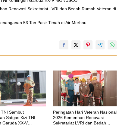
zi TNI Kontingen Garuda XX-V MONUSCO
han Renovasi Sekretariat LVRI dan Bedah Rumah Veteran di
t Penanganan 53 Ton Pasir Timah di Air Merbau
 TNI Sambut
Peringatan Hari Veteran Nasional
an Satgas Kizi TNI
2026 Kemenhan Renovasi
n Garuda XX-V
Sekretariat LVRI dan Bedah
CO
Rumah Veteran di 19 Provinsi