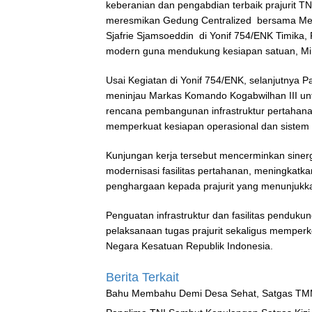
keberanian dan pengabdian terbaik prajurit T
meresmikan Gedung Centralized bersama Ment
Sjafrie Sjamsoeddin di Yonif 754/ENK Timika
modern guna mendukung kesiapan satuan, Min
Usai Kegiatan di Yonif 754/ENK, selanjutnya 
meninjau Markas Komando Kogabwilhan III un
rencana pembangunan infrastruktur pertahanan
memperkuat kesiapan operasional dan sistem p
Kunjungan kerja tersebut mencerminkan sine
modernisasi fasilitas pertahanan, meningkatk
penghargaan kepada prajurit yang menunjukka
Penguatan infrastruktur dan fasilitas penduku
pelaksanaan tugas prajurit sekaligus memper
Negara Kesatuan Republik Indonesia.
Berita Terkait
Bahu Membahu Demi Desa Sehat, Satgas TMM