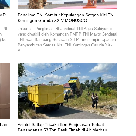
MMD
Panglima TNI Sambut Kepulangan Satgas Kizi TNI
Kontingen Garuda XX-V MONUSCO
 TNI
Jakarta – Panglima TNI Jenderal TNI Agus Subiyanto
n
yang diwakili oleh Komandan PMPP TNI Mayor Jenderal
 ke-
TNI Iwan Bambang Setiawan S.I.P., memimpin Upacara
Penyambutan Satgas Kizi TNI Kontingen Garuda XX-
V…
nhan
Asintel Satlap Tricakti Beri Penjelasan Terkait
Penanganan 53 Ton Pasir Timah di Air Merbau