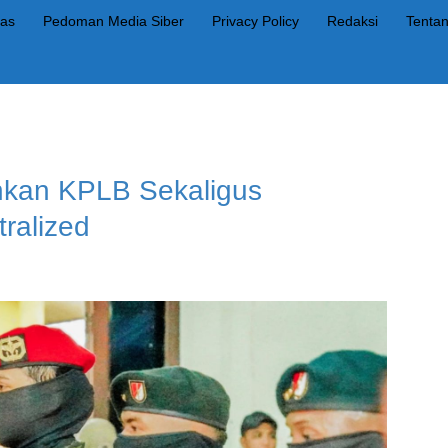
as
Pedoman Media Siber
Privacy Policy
Redaksi
Tenta
hkan KPLB Sekaligus
ralized