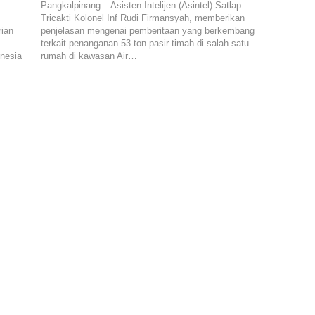
Pangkalpinang – Asisten Intelijen (Asintel) Satlap
Tricakti Kolonel Inf Rudi Firmansyah, memberikan
rian
penjelasan mengenai pemberitaan yang berkembang
terkait penanganan 53 ton pasir timah di salah satu
onesia
rumah di kawasan Air…