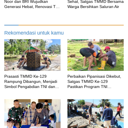
Noor dan BRI Wujudkan
Sehat, Satgas TMMD Bersama
Generasi Hebat, Renovasi TK
Warga Bersihkan Saluran Air
Angkasa 2 Hadirkan Harapan
bagi Masa Depan Anak
Rekomendasi untuk kamu
Prasasti TMMD Ke-129
Perbaikan Pipanisasi Dikebut,
Rampung Dibangun, Menjadi
Satgas TMMD Ke-129
Simbol Pengabdian TNI dan
Pastikan Program TNI
Kenangan Abadi untuk
Manunggal Air Bersih Segera
Kampung Sesor
Dinikmati Warga Kampung
Sesor