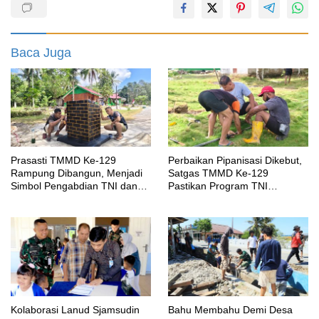
Baca Juga
Prasasti TMMD Ke-129
Perbaikan Pipanisasi Dikebut,
Rampung Dibangun, Menjadi
Satgas TMMD Ke-129
Simbol Pengabdian TNI dan
Pastikan Program TNI
Kenangan Abadi untuk
Manunggal Air Bersih Segera
Kampung Sesor
Dinikmati Warga Kampung
Sesor
Kolaborasi Lanud Sjamsudin
Bahu Membahu Demi Desa