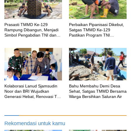
Prasasti TMMD Ke-129
Perbaikan Pipanisasi Dikebut,
Rampung Dibangun, Menjadi
Satgas TMMD Ke-129
Simbol Pengabdian TNI dan
Pastikan Program TNI
Kenangan Abadi untuk
Manunggal Air Bersih Segera
Kampung Sesor
Dinikmati Warga Kampung
Sesor
Kolaborasi Lanud Sjamsudin
Bahu Membahu Demi Desa
Noor dan BRI Wujudkan
Sehat, Satgas TMMD Bersama
Generasi Hebat, Renovasi TK
Warga Bersihkan Saluran Air
Angkasa 2 Hadirkan Harapan
bagi Masa Depan Anak
Rekomendasi untuk kamu