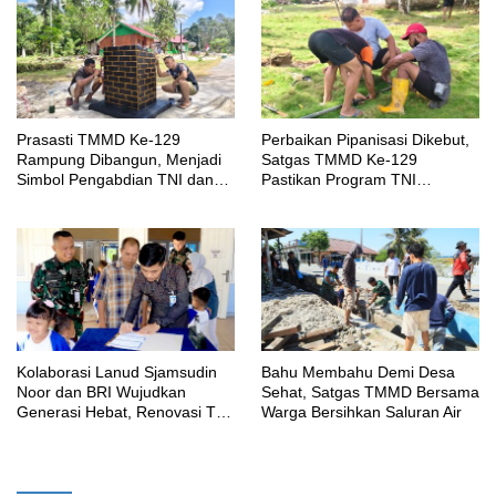
Prasasti TMMD Ke-129
Perbaikan Pipanisasi Dikebut,
Rampung Dibangun, Menjadi
Satgas TMMD Ke-129
Simbol Pengabdian TNI dan
Pastikan Program TNI
Kenangan Abadi untuk
Manunggal Air Bersih Segera
Kampung Sesor
Dinikmati Warga Kampung
Sesor
Kolaborasi Lanud Sjamsudin
Bahu Membahu Demi Desa
Noor dan BRI Wujudkan
Sehat, Satgas TMMD Bersama
Generasi Hebat, Renovasi TK
Warga Bersihkan Saluran Air
Angkasa 2 Hadirkan Harapan
bagi Masa Depan Anak