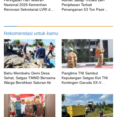
Peringatan Hari Veteran
Asintel Satlap Tricakti Beri
Nasional 2026 Kemenhan
Penjelasan Terkait
Renovasi Sekretariat LVRI dan
Penanganan 53 Ton Pasir
Bedah Rumah Veteran di 19
Timah di Air Merbau
Provinsi
Rekomendasi untuk kamu
Bahu Membahu Demi Desa
Panglima TNI Sambut
Sehat, Satgas TMMD Bersama
Kepulangan Satgas Kizi TNI
Warga Bersihkan Saluran Air
Kontingen Garuda XX-V
MONUSCO