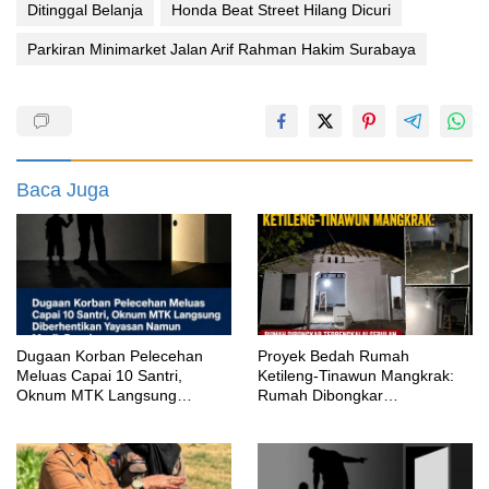
Ditinggal Belanja
Honda Beat Street Hilang Dicuri
Parkiran Minimarket Jalan Arif Rahman Hakim Surabaya
Baca Juga
‎Dugaan Korban Pelecehan
Proyek Bedah Rumah
Meluas Capai 10 Santri,
Ketileng-Tinawun Mangkrak:
Oknum MTK Langsung
Rumah Dibongkar
Diberhentikan Yayasan Namun
Terbengkalai Sebulan, CV
Masih Bungkam
Adhira Bungkam Saat Ditegur
Aturan