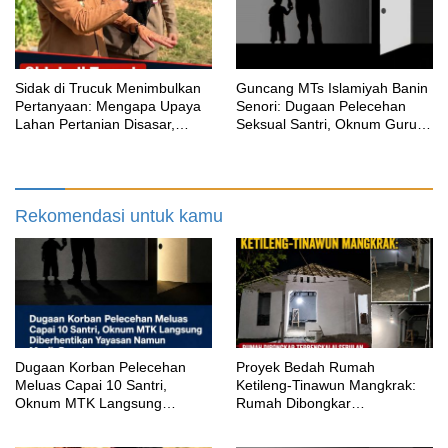
‎Sidak di Trucuk Menimbulkan
Guncang MTs Islamiyah Banin
Pertanyaan: Mengapa Upaya
Senori: Dugaan Pelecehan
Lahan Pertanian Disasar,
Seksual Santri, Oknum Guru
Padahal Galian Lain Masih
MTK Belum Beri Keterangan
Berjalan?
Rekomendasi untuk kamu
‎Dugaan Korban Pelecehan
Proyek Bedah Rumah
Meluas Capai 10 Santri,
Ketileng-Tinawun Mangkrak:
Oknum MTK Langsung
Rumah Dibongkar
Diberhentikan Yayasan Namun
Terbengkalai Sebulan, CV
Masih Bungkam
Adhira Bungkam Saat Ditegur