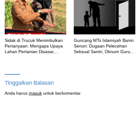
Aturan
‎Sidak di Trucuk Menimbulkan
Guncang MTs Islamiyah Banin
Pertanyaan: Mengapa Upaya
Senori: Dugaan Pelecehan
Lahan Pertanian Disasar,
Seksual Santri, Oknum Guru
Padahal Galian Lain Masih
MTK Belum Beri Keterangan
Berjalan?
Tinggalkan Balasan
Anda harus
masuk
untuk berkomentar.