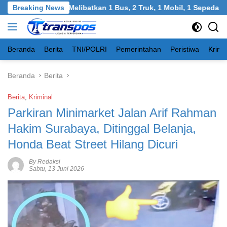
Langsung
, Bangkalan: Melibatkan 1 Bus, 2 Truk, 1 Mobil, 1 Sepeda Motor
Breaking News
ke
konten
Beranda
Berita
TNI/POLRI
Pemerintahan
Peristiwa
Krimi
Beranda
Berita
Berita
,
Kriminal
Parkiran Minimarket Jalan Arif Rahman
Hakim Surabaya, Ditinggal Belanja,
Honda Beat Street Hilang Dicuri
By Redaksi
Sabtu, 13 Juni 2026