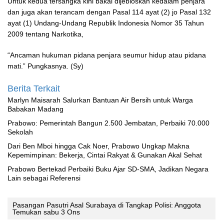
Untuk kedua tersangka kini bakal dijebloskan kedalam penjara
dan juga akan terancam dengan Pasal 114 ayat (2) jo Pasal 132
ayat (1) Undang-Undang Republik Indonesia Nomor 35 Tahun
2009 tentang Narkotika,
“Ancaman hukuman pidana penjara seumur hidup atau pidana
mati.” Pungkasnya. (Sy)
Berita Terkait
Marlyn Maisarah Salurkan Bantuan Air Bersih untuk Warga
Babakan Madang
Prabowo: Pemerintah Bangun 2.500 Jembatan, Perbaiki 70.000
Sekolah
Dari Ben Mboi hingga Cak Noer, Prabowo Ungkap Makna
Kepemimpinan: Bekerja, Cintai Rakyat & Gunakan Akal Sehat
Prabowo Bertekad Perbaiki Buku Ajar SD-SMA, Jadikan Negara
Lain sebagai Referensi
Pasangan Pasutri Asal Surabaya di Tangkap Polisi: Anggota
Temukan sabu 3 Ons