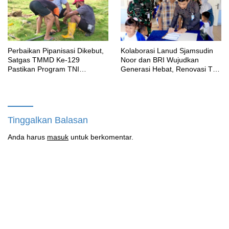
Perbaikan Pipanisasi Dikebut,
Kolaborasi Lanud Sjamsudin
Satgas TMMD Ke-129
Noor dan BRI Wujudkan
Pastikan Program TNI
Generasi Hebat, Renovasi TK
Manunggal Air Bersih Segera
Angkasa 2 Hadirkan Harapan
Dinikmati Warga Kampung
bagi Masa Depan Anak
Sesor
Tinggalkan Balasan
Anda harus
masuk
untuk berkomentar.