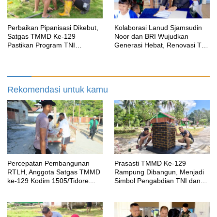
Perbaikan Pipanisasi Dikebut,
Kolaborasi Lanud Sjamsudin
Satgas TMMD Ke-129
Noor dan BRI Wujudkan
Pastikan Program TNI
Generasi Hebat, Renovasi TK
Manunggal Air Bersih Segera
Angkasa 2 Hadirkan Harapan
Dinikmati Warga Kampung
bagi Masa Depan Anak
Sesor
Rekomendasi untuk kamu
Percepatan Pembangunan
Prasasti TMMD Ke-129
RTLH, Anggota Satgas TMMD
Rampung Dibangun, Menjadi
ke-129 Kodim 1505/Tidore
Simbol Pengabdian TNI dan
Turunkan Material Semen
Kenangan Abadi untuk
Kampung Sesor