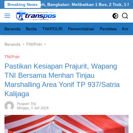
Langsung
angkel, Burneh, Bangkalan: Melibatkan 1 Bus, 2 Truk, 1 Mobil, 
Breaking News
ke
konten
Beranda
Berita
TNI/POLRI
Pemerintahan
Peristiwa
Krimi
Beranda
TNI/Polri
TNI/Polri
Pastikan Kesiapan Prajurit, Wapang
TNI Bersama Menhan Tinjau
Marshalling Area Yonif TP 937/Satria
Kalijaga
Puspen TNI
Minggu, 5 Juli 2026