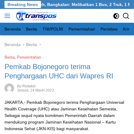
Langsung
Tangkel, Burneh, Bangkalan: Melibatkan 1 Bus, 2 Truk, 1 Mobil,
Breaking News
ke
konten
Beranda
Berita
TNI/POLRI
Pemerintahan
Peristiwa
Krimi
Beranda
Berita
Berita
,
Pemerintahan
Pemkab Bojonegoro terima
Penghargaan UHC dari Wapres RI
By Redaksi
Selasa, 14 Maret 2023
JAKARTA,- Pemkab Bojonegoro terima Penghargaan Universal
Health Coverage (UHC) atau Jaminan Kesehatan Semesta,
Sebagai wujud nyata komitmen Pemerintah Daerah dalam
mendukung program Jaminan Kesehatan Nasional – Kartu
Indonesia Sehat (JKN-KIS) bagi masyarakat.