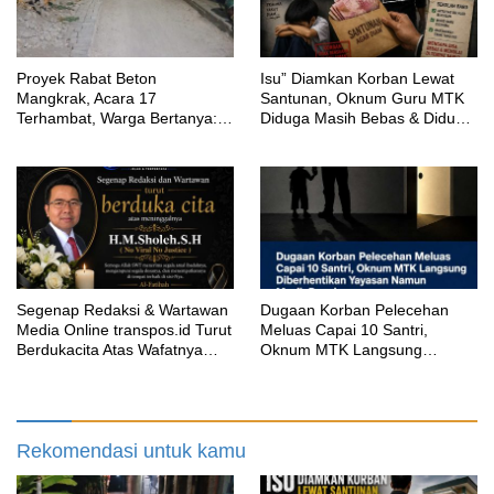
Proyek Rabat Beton
‎Isu” Diamkan Korban Lewat
Mangkrak, Acara 17
Santunan, Oknum Guru MTK
Terhambat, Warga Bertanya:
Diduga Masih Bebas & Diduga
Anggaran Berapa & Kapan
Dirikan Sekolah Baru
Selesai?
Segenap Redaksi & Wartawan
‎Dugaan Korban Pelecehan
Media Online transpos.id Turut
Meluas Capai 10 Santri,
Berdukacita Atas Wafatnya
Oknum MTK Langsung
H.M.Sholeh.S.H
Diberhentikan Yayasan Namun
Masih Bungkam
Rekomendasi untuk kamu