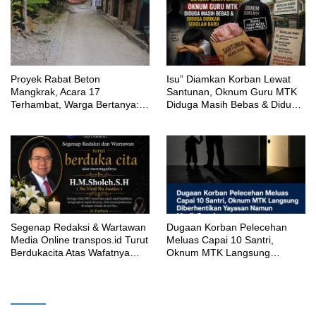
Proyek Rabat Beton
‎Isu” Diamkan Korban Lewat
Mangkrak, Acara 17
Santunan, Oknum Guru MTK
Terhambat, Warga Bertanya:
Diduga Masih Bebas & Diduga
Anggaran Berapa & Kapan
Dirikan Sekolah Baru
Selesai?
Segenap Redaksi & Wartawan
‎Dugaan Korban Pelecehan
Media Online transpos.id Turut
Meluas Capai 10 Santri,
Berdukacita Atas Wafatnya
Oknum MTK Langsung
H.M.Sholeh.S.H
Diberhentikan Yayasan Namun
Masih Bungkam