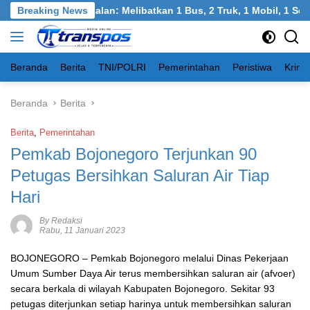
Langsung
Burneh, Bangkalan: Melibatkan 1 Bus, 2 Truk, 1 Mobil, 1 Sepeda
Breaking News
ke
konten
Beranda
Berita
TNI/POLRI
Pemerintahan
Peristiwa
Krimi
Beranda
Berita
Berita
,
Pemerintahan
Pemkab Bojonegoro Terjunkan 90
Petugas Bersihkan Saluran Air Tiap
Hari
By Redaksi
Rabu, 11 Januari 2023
BOJONEGORO
– Pemkab Bojonegoro melalui Dinas Pekerjaan
Umum Sumber Daya Air terus membersihkan saluran air (afvoer)
secara berkala di wilayah Kabupaten Bojonegoro. Sekitar 93
petugas diterjunkan setiap harinya untuk membersihkan saluran