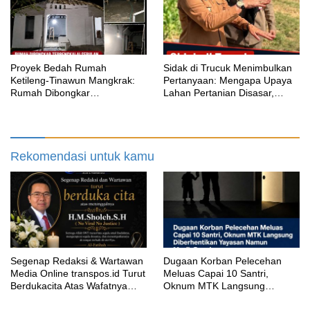
Proyek Bedah Rumah
‎Sidak di Trucuk Menimbulkan
Ketileng-Tinawun Mangkrak:
Pertanyaan: Mengapa Upaya
Rumah Dibongkar
Lahan Pertanian Disasar,
Terbengkalai Sebulan, CV
Padahal Galian Lain Masih
Adhira Bungkam Saat Ditegur
Berjalan?
Aturan
Rekomendasi untuk kamu
Segenap Redaksi & Wartawan
‎Dugaan Korban Pelecehan
Media Online transpos.id Turut
Meluas Capai 10 Santri,
Berdukacita Atas Wafatnya
Oknum MTK Langsung
H.M.Sholeh.S.H
Diberhentikan Yayasan Namun