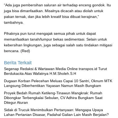
“Ada juga pembersihan saluran air terhadap enceng gondok. Itu
juga bisa dimanfaatkan. Misalnya dicacah atau diolah untuk
pakan ternak, dan jika lebih kreatif bisa dibuat kerajinan,”
tambahnya.
Pihaknya pun turut mengajak semua pihak untuk dapat
memanfaatkan tanah/lumpur bekas sedimentasi. Selain untuk
kebersihan lingkungan, juga sebagai salah satu tindakan mitigasi
bencana. (Red)
Berita Terkait
Segenap Redaksi & Wartawan Media Online transpos.id Turut
Berdukacita Atas Wafatnya H.M.Sholeh.S.H
‎Dugaan Korban Pelecehan Meluas Capai 10 Santri, Oknum MTK
Langsung Diberhentikan Yayasan Namun Masih Bungkam
Proyek Bedah Rumah Ketileng-Tinawun Mangkrak: Rumah
Dibongkar Terbengkalai Sebulan, CV Adhira Bungkam Saat
Ditegur Aturan
‎Sidak di Trucuk Menimbulkan Pertanyaan: Mengapa Upaya
Lahan Pertanian Disasar, Padahal Galian Lain Masih Berjalan?