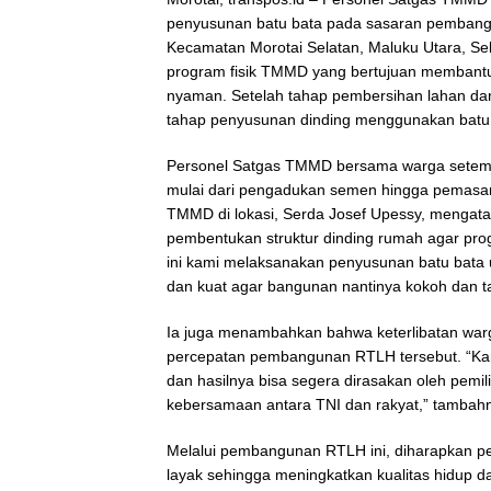
penyusunan batu bata pada sasaran pembang
Kecamatan Morotai Selatan, Maluku Utara, Sel
program fisik TMMD yang bertujuan membantu
nyaman. Setelah tahap pembersihan lahan da
tahap penyusunan dinding menggunakan batu 
Personel Satgas TMMD bersama warga setempa
mulai dari pengadukan semen hingga pemasan
TMMD di lokasi, Serda Josef Upessy, mengata
pembentukan struktur dinding rumah agar prog
ini kami melaksanakan penyusunan batu bata 
dan kuat agar bangunan nantinya kokoh dan ta
Ia juga menambahkan bahwa keterlibatan wa
percepatan pembangunan RTLH tersebut. “Kam
dan hasilnya bisa segera dirasakan oleh pemi
kebersamaan antara TNI dan rakyat,” tambah
Melalui pembangunan RTLH ini, diharapkan p
layak sehingga meningkatkan kualitas hidup d