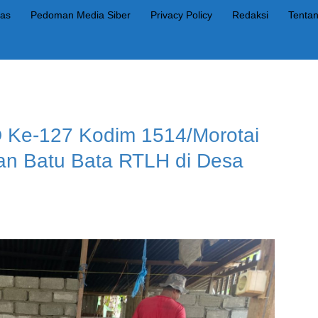
as
Pedoman Media Siber
Privacy Policy
Redaksi
Tenta
 Ke-127 Kodim 1514/Morotai
n Batu Bata RTLH di Desa