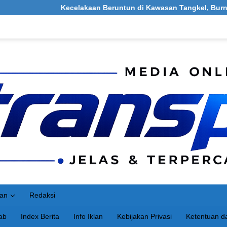
Kecelakaan Beruntun di Kawasan Tangkel, Burneh, Bangkalan: Me
an
Redaksi
ab
Index Berita
Info Iklan
Kebijakan Privasi
Ketentuan da