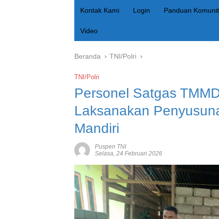
Kontak Kami
Login
Panduan Komunit
Video
Beranda
TNI/Polri
TNI/Polri
Personel Satgas TMMD
Laksanakan Penyusuna
Mandiri
Puspen TNI
Selasa, 24 Februari 2026