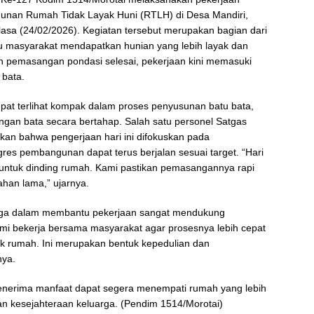
unan Rumah Tidak Layak Huni (RTLH) di Desa Mandiri,
asa (24/02/2026). Kegiatan tersebut merupakan bagian dari
 masyarakat mendapatkan hunian yang lebih layak dan
n pemasangan pondasi selesai, pekerjaan kini memasuki
bata.
t terlihat kompak dalam proses penyusunan batu bata,
gan bata secara bertahap. Salah satu personel Satgas
kan bahwa pengerjaan hari ini difokuskan pada
res pembangunan dapat terus berjalan sesuai target. “Hari
untuk dinding rumah. Kami pastikan pemasangannya rapi
han lama,” ujarnya.
rga dalam membantu pekerjaan sangat mendukung
i bekerja bersama masyarakat agar prosesnya lebih cepat
lik rumah. Ini merupakan bentuk kepedulian dan
nya.
enerima manfaat dapat segera menempati rumah yang lebih
an kesejahteraan keluarga. (Pendim 1514/Morotai)