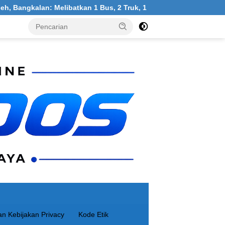
libatkan 1 Bus, 2 Truk, 1 Mobil, 1 Sepeda Motor
Warga 
n Kebijakan Privacy
Kode Etik