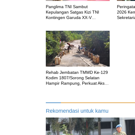
Panglima TNI Sambut
Peringata
Kepulangan Satgas Kizi TNI
2026 Ke
Kontingen Garuda XX-V
Sekretar
MONUSCO
Rumah Ve
Rehab Jembatan TMMD Ke-129
Kodim 1807/Sorong Selatan
Hampir Rampung, Perkuat Akses
dan Tingkatkan Mobilitas Warga
Kampung Sesor
Rekomendasi untuk kamu