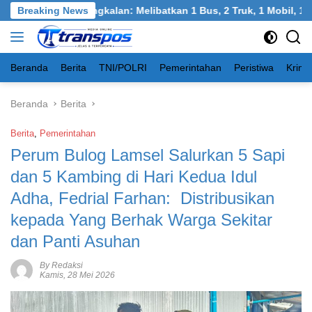
Langsung
 Burneh, Bangkalan: Melibatkan 1 Bus, 2 Truk, 1 Mobil, 1 Seped
Breaking News
ke
konten
Beranda
Berita
TNI/POLRI
Pemerintahan
Peristiwa
Krimi
Beranda
Berita
Berita
,
Pemerintahan
Perum Bulog Lamsel Salurkan 5 Sapi
dan 5 Kambing di Hari Kedua Idul
Adha, Fedrial Farhan: Distribusikan
kepada Yang Berhak Warga Sekitar
dan Panti Asuhan
By Redaksi
Kamis, 28 Mei 2026