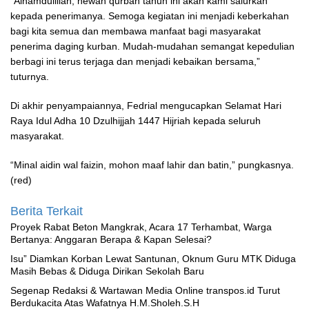
“Alhamdulillah, hewan qurban tahun ini akan kami salurkan
kepada penerimanya. Semoga kegiatan ini menjadi keberkahan
bagi kita semua dan membawa manfaat bagi masyarakat
penerima daging kurban. Mudah-mudahan semangat kepedulian
berbagi ini terus terjaga dan menjadi kebaikan bersama,”
tuturnya.
Di akhir penyampaiannya, Fedrial mengucapkan Selamat Hari
Raya Idul Adha 10 Dzulhijjah 1447 Hijriah kepada seluruh
masyarakat.
“Minal aidin wal faizin, mohon maaf lahir dan batin,” pungkasnya.
(red)
Berita Terkait
Proyek Rabat Beton Mangkrak, Acara 17 Terhambat, Warga
Bertanya: Anggaran Berapa & Kapan Selesai?
‎Isu” Diamkan Korban Lewat Santunan, Oknum Guru MTK Diduga
Masih Bebas & Diduga Dirikan Sekolah Baru
Segenap Redaksi & Wartawan Media Online transpos.id Turut
Berdukacita Atas Wafatnya H.M.Sholeh.S.H