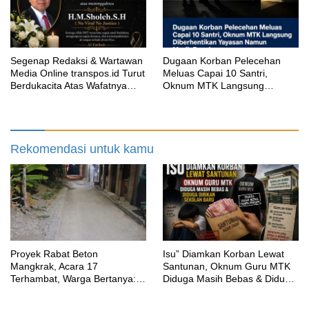
Segenap Redaksi & Wartawan
‎Dugaan Korban Pelecehan
Media Online transpos.id Turut
Meluas Capai 10 Santri,
Berdukacita Atas Wafatnya
Oknum MTK Langsung
H.M.Sholeh.S.H
Diberhentikan Yayasan Namun
Masih Bungkam
Rekomendasi untuk kamu
Proyek Rabat Beton
‎Isu” Diamkan Korban Lewat
Mangkrak, Acara 17
Santunan, Oknum Guru MTK
Terhambat, Warga Bertanya:
Diduga Masih Bebas & Diduga
Anggaran Berapa & Kapan
Dirikan Sekolah Baru
Selesai?