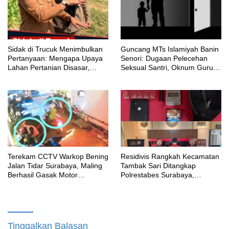
‎Sidak di Trucuk Menimbulkan
Guncang MTs Islamiyah Banin
Pertanyaan: Mengapa Upaya
Senori: Dugaan Pelecehan
Lahan Pertanian Disasar,
Seksual Santri, Oknum Guru
Padahal Galian Lain Masih
MTK Belum Beri Keterangan
Berjalan?
Terekam CCTV Warkop Bening
Residivis Rangkah Kecamatan
Jalan Tidar Surabaya, Maling
Tambak Sari Ditangkap
Berhasil Gasak Motor
Polrestabes Surabaya,
Gunakan Atribut Ojol
SatResnarkoba Sita 14 Poket
Sabu
Tinggalkan Balasan