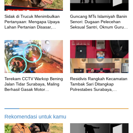
‎Sidak di Trucuk Menimbulkan
Guncang MTs Islamiyah Banin
Pertanyaan: Mengapa Upaya
Senori: Dugaan Pelecehan
Lahan Pertanian Disasar,
Seksual Santri, Oknum Guru
Padahal Galian Lain Masih
MTK Belum Beri Keterangan
Berjalan?
Terekam CCTV Warkop Bening
Residivis Rangkah Kecamatan
Jalan Tidar Surabaya, Maling
Tambak Sari Ditangkap
Berhasil Gasak Motor
Polrestabes Surabaya,
Gunakan Atribut Ojol
SatResnarkoba Sita 14 Poket
Sabu
Rekomendasi untuk kamu