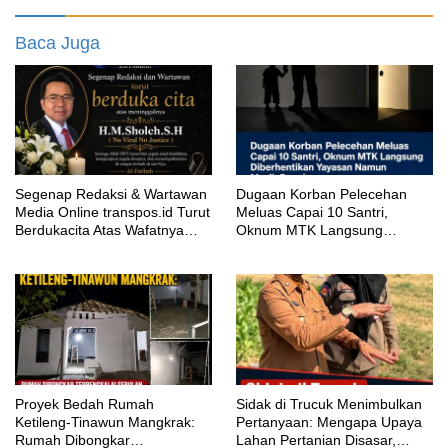
Baca Juga
Segenap Redaksi & Wartawan
‎Dugaan Korban Pelecehan
Media Online transpos.id Turut
Meluas Capai 10 Santri,
Berdukacita Atas Wafatnya
Oknum MTK Langsung
H.M.Sholeh.S.H
Diberhentikan Yayasan Namun
Masih Bungkam
Proyek Bedah Rumah
‎Sidak di Trucuk Menimbulkan
Ketileng-Tinawun Mangkrak:
Pertanyaan: Mengapa Upaya
Rumah Dibongkar
Lahan Pertanian Disasar,