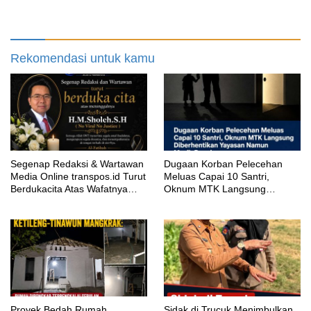
Terbengkalai Sebulan, CV
Padahal Galian Lain Masih
Adhira Bungkam Saat Ditegur
Berjalan?
Aturan
Rekomendasi untuk kamu
Segenap Redaksi & Wartawan
‎Dugaan Korban Pelecehan
Media Online transpos.id Turut
Meluas Capai 10 Santri,
Berdukacita Atas Wafatnya
Oknum MTK Langsung
H.M.Sholeh.S.H
Diberhentikan Yayasan Namun
Masih Bungkam
Proyek Bedah Rumah
‎Sidak di Trucuk Menimbulkan