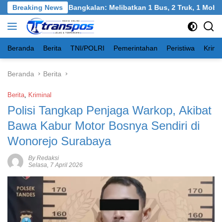
Langsung
kel, Burneh, Bangkalan: Melibatkan 1 Bus, 2 Truk, 1 Mobil, 1 S
Breaking News
ke
konten
Beranda
Berita
TNI/POLRI
Pemerintahan
Peristiwa
Krimi
Beranda
Berita
Berita
,
Kriminal
Polisi Tangkap Penjaga Warkop, Akibat
Bawa Kabur Motor Bosnya Sendiri di
Wonorejo Surabaya
By Redaksi
Selasa, 7 April 2026