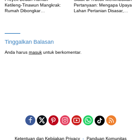
Ketileng-Tinawun Mangkrak:
Pertanyaan: Mengapa Upaya
Rumah Dibongkar
Lahan Pertanian Disasar,
Terbengkalai Sebulan, CV
Padahal Galian Lain Masih
Adhira Bungkam Saat Ditegur
Berjalan?
Aturan
Tinggalkan Balasan
Anda harus
masuk
untuk berkomentar.
Ketentuan dan Kebijakan Privacy
Panduan Komunitas