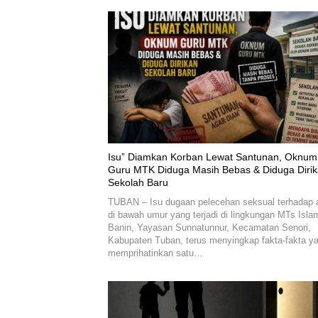
‎Isu” Diamkan Korban Lewat Santunan, Oknum
Guru MTK Diduga Masih Bebas & Diduga Diri
Sekolah Baru
TUBAN – Isu dugaan pelecehan seksual terhadap 
di bawah umur yang terjadi di lingkungan MTs Isla
Banin, Yayasan Sunnatunnur, Kecamatan Senori,
Kabupaten Tuban, terus menyingkap fakta-fakta y
memprihatinkan satu…