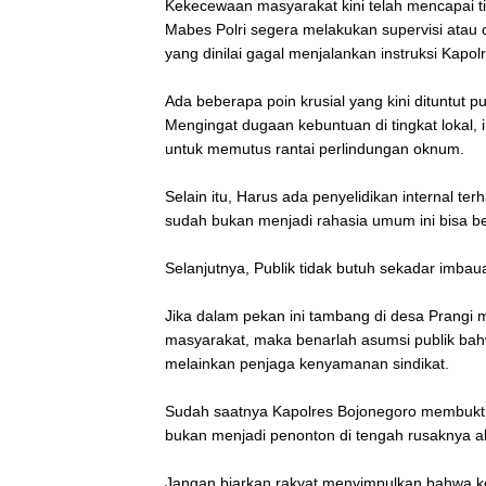
‎Kekecewaan masyarakat kini telah mencapai t
Mabes Polri segera melakukan supervisi atau
yang dinilai gagal menjalankan instruksi Kapol
‎Ada beberapa poin krusial yang kini dituntut 
Mengingat dugaan kebuntuan di tingkat lokal, i
untuk memutus rantai perlindungan oknum.
‎Selain itu, Harus ada penyelidikan internal t
sudah bukan menjadi rahasia umum ini bisa ber
‎Selanjutnya, Publik tidak butuh sekadar imba
‎Jika dalam pekan ini tambang di desa Prangi 
masyarakat, maka benarlah asumsi publik bahw
melainkan penjaga kenyamanan sindikat.
‎Sudah saatnya Kapolres Bojonegoro membuk
bukan menjadi penonton di tengah rusaknya a
‎Jangan biarkan rakyat menyimpulkan bahwa kea