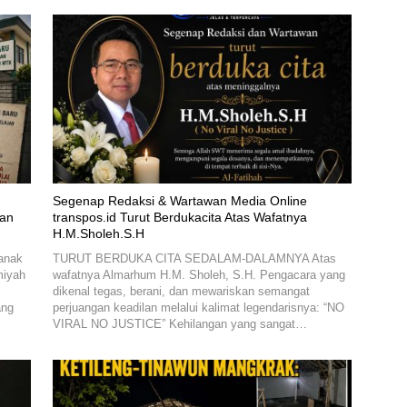
Segenap Redaksi & Wartawan Media Online
kan
transpos.id Turut Berdukacita Atas Wafatnya
H.M.Sholeh.S.H
anak
TURUT BERDUKA CITA SEDALAM-DALAMNYA Atas
miyah
wafatnya Almarhum H.M. Sholeh, S.H. Pengacara yang
dikenal tegas, berani, dan mewariskan semangat
ang
perjuangan keadilan melalui kalimat legendarisnya: “NO
VIRAL NO JUSTICE” Kehilangan yang sangat…