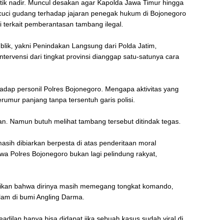
itik nadir. Muncul desakan agar Kapolda Jawa Timur hingga
 cuci gudang terhadap jajaran penegak hukum di Bojonegoro
ri terkait pemberantasan tambang ilegal.
publik, yakni Penindakan Langsung dari Polda Jatim,
ntervensi dari tingkat provinsi dianggap satu-satunya cara
erhadap personil Polres Bojonegoro. Mengapa aktivitas yang
umur panjang tanpa tersentuh garis polisi.
uan. Namun butuh melihat tambang tersebut ditindak tegas.
masih dibiarkan berpesta di atas penderitaan moral
a Polres Bojonegoro bukan lagi pelindung rakyat,
tikan bahwa dirinya masih memegang tongkat komando,
lam di bumi Angling Darma.
dilan hanya bisa didapat jika sebuah kasus sudah viral di