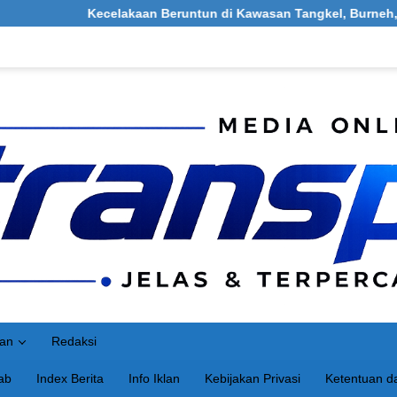
celakaan Beruntun di Kawasan Tangkel, Burneh, Bangkalan: Melib
an
Redaksi
ab
Index Berita
Info Iklan
Kebijakan Privasi
Ketentuan da