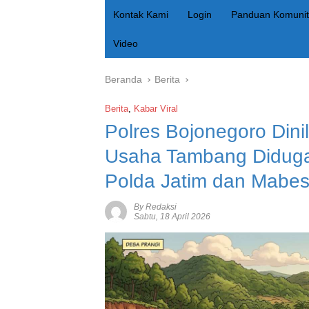
Kontak Kami
Login
Panduan Komunit
Video
Beranda
Berita
Berita
,
Kabar Viral
‎Polres Bojonegoro Din
Usaha Tambang Diduga I
Polda Jatim dan Mabes
By Redaksi
Sabtu, 18 April 2026