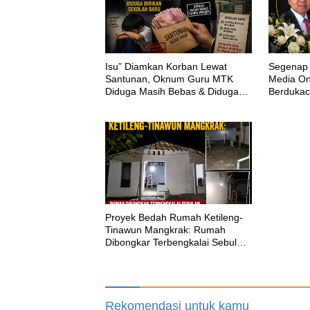
‎Isu” Diamkan Korban Lewat
Segenap 
Santunan, Oknum Guru MTK
Media Onl
Diduga Masih Bebas & Diduga
Berdukac
Dirikan Sekolah Baru
H.M.Shol
Proyek Bedah Rumah Ketileng-
Tinawun Mangkrak: Rumah
Dibongkar Terbengkalai Sebulan,
CV Adhira Bungkam Saat Ditegur
Aturan
Rekomendasi untuk kamu