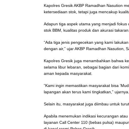
Kapolres Gresik AKBP Ramadhan Nasution me
ketersediaan stok, tetapi juga mencakup kuali
Adapun tiga aspek utama yang menjadi fokus d
stok BBM, kualitas produk dan akurasi takaran
“Ada tiga jenis pengecekan yang kami lakukan
dengan air,” ujar AKBP Ramadhan Nasution, Sa
Kapolres Gresik juga menambahkan bahwa kegi
selama libur lebaran, sebagai bagian dari ko
aman kepada masyarakat.
“Kami ingin memastikan masyarakat bisa ‘Mud
lapangan akan terus kami tingkatkan,” ujarnya
Selain itu, masyarakat juga diimbau untuk tur
Apabila menemukan indikasi kecurangan atau
layanan Call Center 110 (bebas pulsa) maup
di kanal resmi Polres Gresik.