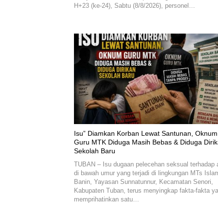
H+23 (ke-24), Sabtu (8/8/2026), personel…
‎Isu” Diamkan Korban Lewat Santunan, Oknum
Guru MTK Diduga Masih Bebas & Diduga Diri
Sekolah Baru
TUBAN – Isu dugaan pelecehan seksual terhadap 
di bawah umur yang terjadi di lingkungan MTs Isla
Banin, Yayasan Sunnatunnur, Kecamatan Senori,
Kabupaten Tuban, terus menyingkap fakta-fakta y
memprihatinkan satu…