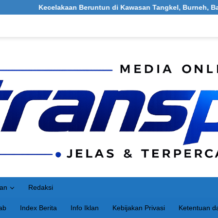
lakaan Beruntun di Kawasan Tangkel, Burneh, Bangkalan: Melibat
an
Redaksi
ab
Index Berita
Info Iklan
Kebijakan Privasi
Ketentuan da