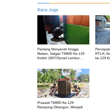
Baca Juga
Pantang Menyerah hingga
Percepa
Malam, Satgas TMMD Ke-129
RTLH, A
Kodim 1807/Sorsel Lembur
ke-129 K
Finishing Rumah Type 36 untuk
Turunkan
Warga Kampung Sesor
Prasasti TMMD Ke-129
Rampung Dibangun, Menjadi