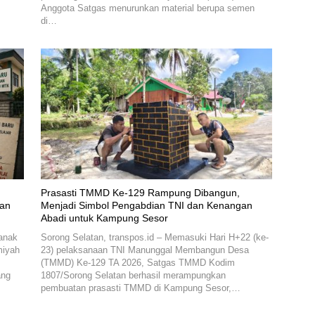
Anggota Satgas menurunkan material berupa semen
di…
Prasasti TMMD Ke-129 Rampung Dibangun,
kan
Menjadi Simbol Pengabdian TNI dan Kenangan
Abadi untuk Kampung Sesor
anak
Sorong Selatan, transpos.id – Memasuki Hari H+22 (ke-
miyah
23) pelaksanaan TNI Manunggal Membangun Desa
(TMMD) Ke-129 TA 2026, Satgas TMMD Kodim
ang
1807/Sorong Selatan berhasil merampungkan
pembuatan prasasti TMMD di Kampung Sesor,…