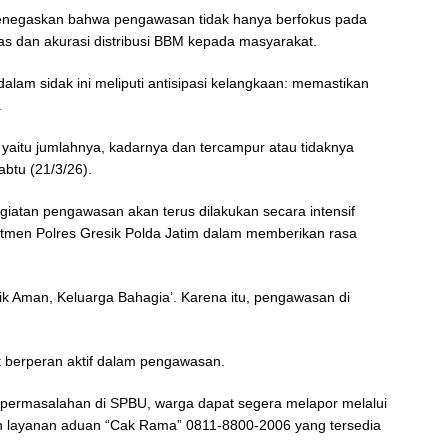
negaskan bahwa pengawasan tidak hanya berfokus pada
tas dan akurasi distribusi BBM kepada masyarakat.
alam sidak ini meliputi antisipasi kelangkaan: memastikan
.
 yaitu jumlahnya, kadarnya dan tercampur atau tidaknya
btu (21/3/26).
atan pengawasan akan terus dilakukan secara intensif
mitmen Polres Gresik Polda Jatim dalam memberikan rasa
ik Aman, Keluarga Bahagia’. Karena itu, pengawasan di
.
ut berperan aktif dalam pengawasan.
 permasalahan di SPBU, warga dapat segera melapor melalui
un layanan aduan “Cak Rama” 0811-8800-2006 yang tersedia