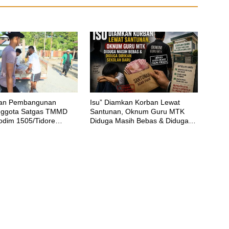
tan Pembangunan
‎Isu” Diamkan Korban Lewat
nggota Satgas TMMD
Santunan, Oknum Guru MTK
odim 1505/Tidore
Diduga Masih Bebas & Diduga
 Material Semen
Dirikan Sekolah Baru