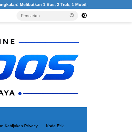
kan 1 Bus, 2 Truk, 1 Mobil, 1 Sepeda Motor
Warga Klampi
n Kebijakan Privacy
Kode Etik