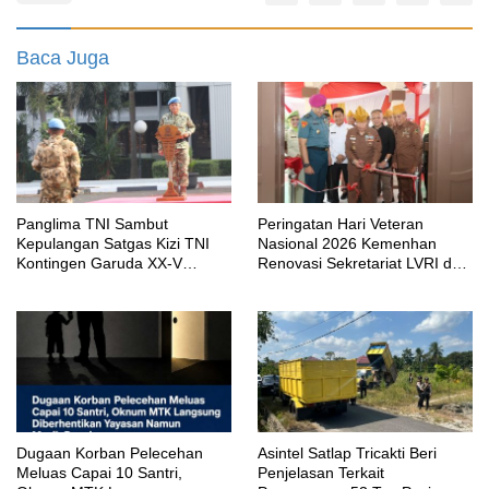
Baca Juga
Panglima TNI Sambut
Peringatan Hari Veteran
Kepulangan Satgas Kizi TNI
Nasional 2026 Kemenhan
Kontingen Garuda XX-V
Renovasi Sekretariat LVRI dan
MONUSCO
Bedah Rumah Veteran di 19
Provinsi
‎Dugaan Korban Pelecehan
Asintel Satlap Tricakti Beri
Meluas Capai 10 Santri,
Penjelasan Terkait