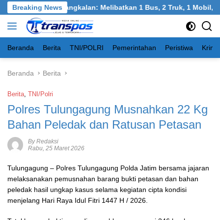
Langsung
el, Burneh, Bangkalan: Melibatkan 1 Bus, 2 Truk, 1 Mobil, 1 Se
Breaking News
ke
konten
Beranda
Berita
TNI/POLRI
Pemerintahan
Peristiwa
Krimi
Beranda
Berita
Berita
,
TNI/Polri
Polres Tulungagung Musnahkan 22 Kg
Bahan Peledak dan Ratusan Petasan
By Redaksi
Rabu, 25 Maret 2026
Tulungagung – Polres Tulungagung Polda Jatim bersama jajaran
melaksanakan pemusnahan barang bukti petasan dan bahan
peledak hasil ungkap kasus selama kegiatan cipta kondisi
menjelang Hari Raya Idul Fitri 1447 H / 2026.