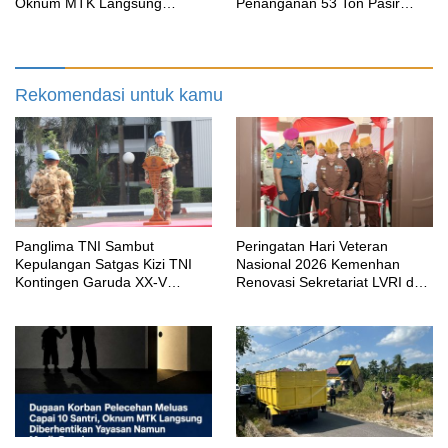
Oknum MTK Langsung
Penanganan 53 Ton Pasir
Diberhentikan Yayasan Namun
Timah di Air Merbau
Masih Bungkam
Rekomendasi untuk kamu
Panglima TNI Sambut
Peringatan Hari Veteran
Kepulangan Satgas Kizi TNI
Nasional 2026 Kemenhan
Kontingen Garuda XX-V
Renovasi Sekretariat LVRI dan
MONUSCO
Bedah Rumah Veteran di 19
Provinsi