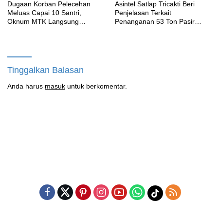
‎Dugaan Korban Pelecehan
Asintel Satlap Tricakti Beri
Meluas Capai 10 Santri,
Penjelasan Terkait
Oknum MTK Langsung
Penanganan 53 Ton Pasir
Diberhentikan Yayasan Namun
Timah di Air Merbau
Masih Bungkam
Tinggalkan Balasan
Anda harus
masuk
untuk berkomentar.