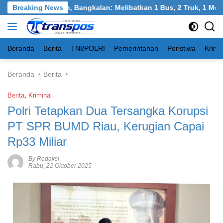
Langsung
el, Burneh, Bangkalan: Melibatkan 1 Bus, 2 Truk, 1 Mobil, 1 Se
Breaking News
ke
konten
Beranda
Berita
TNI/POLRI
Pemerintahan
Peristiwa
Krimi
Beranda
Berita
Berita
,
Kriminal
Polri Tetapkan Dua Tersangka Korupsi
PT SPR BUMD Riau, Kerugian Capai
Rp33 Miliar
By Redaksi
Rabu, 22 Oktober 2025