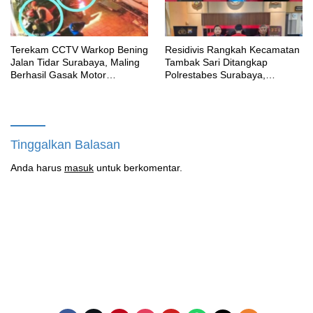
Terekam CCTV Warkop Bening
Residivis Rangkah Kecamatan
Jalan Tidar Surabaya, Maling
Tambak Sari Ditangkap
Berhasil Gasak Motor
Polrestabes Surabaya,
Gunakan Atribut Ojol
SatResnarkoba Sita 14 Poket
Sabu
Tinggalkan Balasan
Anda harus
masuk
untuk berkomentar.