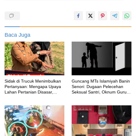
Baca Juga
‎Sidak di Trucuk Menimbulkan
Guncang MTs Islamiyah Banin
Pertanyaan: Mengapa Upaya
Senori: Dugaan Pelecehan
Lahan Pertanian Disasar,
Seksual Santri, Oknum Guru
Padahal Galian Lain Masih
MTK Belum Beri Keterangan
Berjalan?