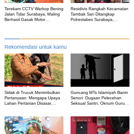
Terekam CCTV Warkop Bening
Residivis Rangkah Kecamatan
Jalan Tidar Surabaya, Maling
Tambak Sari Ditangkap
Berhasil Gasak Motor
Polrestabes Surabaya,
Gunakan Atribut Ojol
SatResnarkoba Sita 14 Poket
Sabu
Rekomendasi untuk kamu
‎Sidak di Trucuk Menimbulkan
Guncang MTs Islamiyah Banin
Pertanyaan: Mengapa Upaya
Senori: Dugaan Pelecehan
Lahan Pertanian Disasar,
Seksual Santri, Oknum Guru
Padahal Galian Lain Masih
MTK Belum Beri Keterangan
Berjalan?