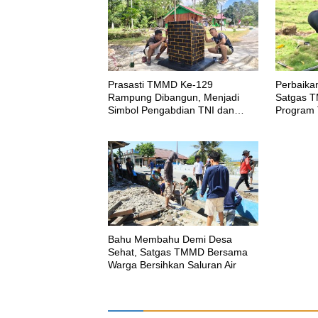
Prasasti TMMD Ke-129
Perbaikan
Rampung Dibangun, Menjadi
Satgas T
Simbol Pengabdian TNI dan
Program 
Kenangan Abadi untuk Kampung
Bersih S
Sesor
Kampung
Bahu Membahu Demi Desa
Sehat, Satgas TMMD Bersama
Warga Bersihkan Saluran Air