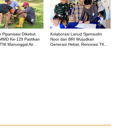
 Pipanisasi Dikebut,
Kolaborasi Lanud Sjamsudin
MMD Ke-129 Pastikan
Noor dan BRI Wujudkan
TNI Manunggal Air
Generasi Hebat, Renovasi TK
egera Dinikmati Warga
Angkasa 2 Hadirkan Harapan
 Sesor
bagi Masa Depan Anak