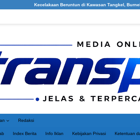
Kecelakaan Beruntun di Kawasan Tangkel, Burneh, Bangkalan: Meli
an
Redaksi
ab
Index Berita
Info Iklan
Kebijakan Privasi
Ketentuan da