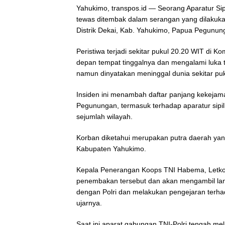
Yahukimo, transpos.id — Seorang Aparatur Si
tewas ditembak dalam serangan yang dilakuk
Distrik Dekai, Kab. Yahukimo, Papua Pegunun
Peristiwa terjadi sekitar pukul 20.20 WIT di 
depan tempat tinggalnya dan mengalami luka 
namun dinyatakan meninggal dunia sekitar puk
Insiden ini menambah daftar panjang kekejam
Pegunungan, termasuk terhadap aparatur sipil
sejumlah wilayah.
Korban diketahui merupakan putra daerah yang
Kabupaten Yahukimo.
Kepala Penerangan Koops TNI Habema, Letko
penembakan tersebut dan akan mengambil lan
dengan Polri dan melakukan pengejaran terha
ujarnya.
Saat ini aparat gabungan TNI-Polri tengah mel