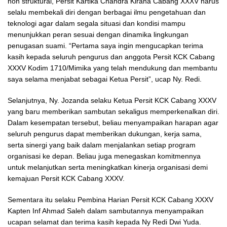
non struktural, Persit Kartika Chandra Kirana Cabang XXXV harus
selalu membekali diri dengan berbagai ilmu pengetahuan dan
teknologi agar dalam segala situasi dan kondisi mampu
menunjukkan peran sesuai dengan dinamika lingkungan
penugasan suami. “Pertama saya ingin mengucapkan terima
kasih kepada seluruh pengurus dan anggota Persit KCK Cabang
XXXV Kodim 1710/Mimika yang telah mendukung dan membantu
saya selama menjabat sebagai Ketua Persit”, ucap Ny. Redi.
Selanjutnya, Ny. Jozanda selaku Ketua Persit KCK Cabang XXXV
yang baru memberikan sambutan sekaligus memperkenalkan diri.
Dalam kesempatan tersebut, beliau menyampaikan harapan agar
seluruh pengurus dapat memberikan dukungan, kerja sama,
serta sinergi yang baik dalam menjalankan setiap program
organisasi ke depan. Beliau juga menegaskan komitmennya
untuk melanjutkan serta meningkatkan kinerja organisasi demi
kemajuan Persit KCK Cabang XXXV.
Sementara itu selaku Pembina Harian Persit KCK Cabang XXXV
Kapten Inf Ahmad Saleh dalam sambutannya menyampaikan
ucapan selamat dan terima kasih kepada Ny Redi Dwi Yuda.