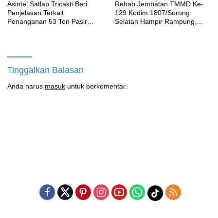
Asintel Satlap Tricakti Beri
Rehab Jembatan TMMD Ke-
Penjelasan Terkait
129 Kodim 1807/Sorong
Penanganan 53 Ton Pasir
Selatan Hampir Rampung,
Timah di Air Merbau
Perkuat Akses dan Tingkatkan
Mobilitas Warga Kampung
Sesor
Tinggalkan Balasan
Anda harus
masuk
untuk berkomentar.