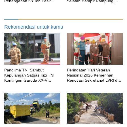
Penanganan 53 Ton Pasir
Selatan Hampir Rampung,
Timah di Air Merbau
Perkuat Akses dan Tingkatkan
Mobilitas Warga Kampung
Sesor
Rekomendasi untuk kamu
Panglima TNI Sambut
Peringatan Hari Veteran
Kepulangan Satgas Kizi TNI
Nasional 2026 Kemenhan
Kontingen Garuda XX-V
Renovasi Sekretariat LVRI dan
MONUSCO
Bedah Rumah Veteran di 19
Provinsi