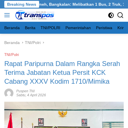
Langsung
 Tangkel, Burneh, Bangkalan: Melibatkan 1 Bus, 2 Truk, 1 Mobil
Breaking News
ke
konten
Beranda
Berita
TNI/POLRI
Pemerintahan
Peristiwa
Krimi
Beranda
TNI/Polri
TNI/Polri
Rapat Paripurna Dalam Rangka Serah
Terima Jabatan Ketua Persit KCK
Cabang XXXV Kodim 1710/Mimika
Puspen TNI
Sabtu, 4 April 2026