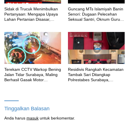
‎Sidak di Trucuk Menimbulkan
Guncang MTs Islamiyah Banin
Pertanyaan: Mengapa Upaya
Senori: Dugaan Pelecehan
Lahan Pertanian Disasar,
Seksual Santri, Oknum Guru
Padahal Galian Lain Masih
MTK Belum Beri Keterangan
Berjalan?
Terekam CCTV Warkop Bening
Residivis Rangkah Kecamatan
Jalan Tidar Surabaya, Maling
Tambak Sari Ditangkap
Berhasil Gasak Motor
Polrestabes Surabaya,
Gunakan Atribut Ojol
SatResnarkoba Sita 14 Poket
Sabu
Tinggalkan Balasan
Anda harus
masuk
untuk berkomentar.