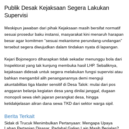
​Publik Desak Kejaksaan Segera Lakukan
Supervisi
​Meskipun jawaban dari pihak Kejaksaan masih bersifat normatif
sesuai prosedur baku instansi, masyarakat kini menaruh harapan
besar agar komitmen “sesuai mekanisme perundang-undangan”
tersebut segera diwujudkan dalam tindakan nyata di lapangan.
​Kejari Bojonegoro diharapkan tidak sekadar menunggu bola dari
Inspektorat yang tak kunjung membuka hasil LHP. Sebaliknya,
kejaksaan didesak untuk segera melakukan fungsi supervisi atau
bahkan mengambil alih penanganannya demi menguji
akuntabilitas tiga klaster sensitif di Desa Talok: mulai dari pos
anggaran belanja kegiatan desa yang dinilai janggal, dugaan
monopoli sewa oleh jajaran perangkat desa, hingga
ketidakjelasan aliran dana sewa TKD dari sektor warga sipil.
Berita Terkait
‎Sidak di Trucuk Menimbulkan Pertanyaan: Mengapa Upaya
Lahan Pertanian Disasar, Padahal Galian Lain Masih Berjalan?