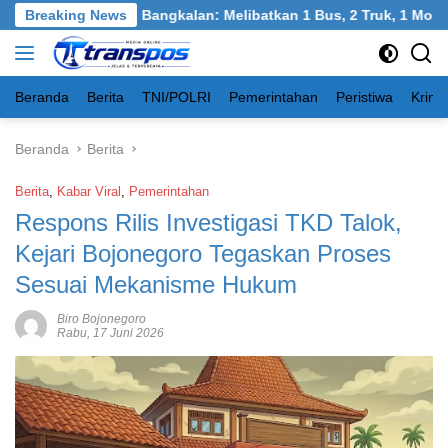
Langsung
ngkel, Burneh, Bangkalan: Melibatkan 1 Bus, 2 Truk, 1 Mobil, 1
Breaking News
ke
konten
Beranda
Berita
TNI/POLRI
Pemerintahan
Peristiwa
Krimi
Beranda
Berita
Berita
,
Kabar Viral
,
Pemerintahan
Respons Rilis Investigasi TKD Talok,
Kejari Bojonegoro Tegaskan Proses
Sesuai Mekanisme Hukum
Biro Bojonegoro
Rabu, 17 Juni 2026