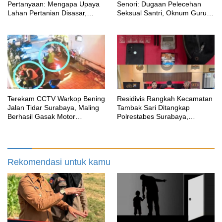
Pertanyaan: Mengapa Upaya
Senori: Dugaan Pelecehan
Lahan Pertanian Disasar,
Seksual Santri, Oknum Guru
Padahal Galian Lain Masih
MTK Belum Beri Keterangan
Berjalan?
Terekam CCTV Warkop Bening
Residivis Rangkah Kecamatan
Jalan Tidar Surabaya, Maling
Tambak Sari Ditangkap
Berhasil Gasak Motor
Polrestabes Surabaya,
Gunakan Atribut Ojol
SatResnarkoba Sita 14 Poket
Sabu
Rekomendasi untuk kamu