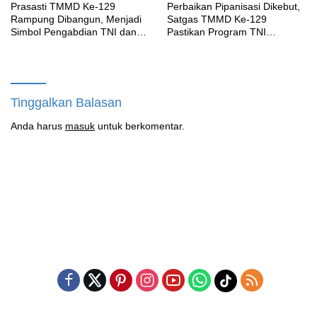
Prasasti TMMD Ke-129
Perbaikan Pipanisasi Dikebut,
Rampung Dibangun, Menjadi
Satgas TMMD Ke-129
Simbol Pengabdian TNI dan
Pastikan Program TNI
Kenangan Abadi untuk
Manunggal Air Bersih Segera
Kampung Sesor
Dinikmati Warga Kampung
Sesor
Tinggalkan Balasan
Anda harus
masuk
untuk berkomentar.