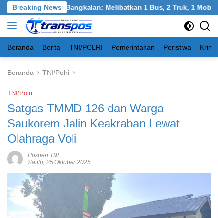
Langsung
kel, Burneh, Bangkalan: Melibatkan 1 Bus, 2 Truk, 1 Mobil, 1 Se
Breaking News
ke
konten
Beranda
Berita
TNI/POLRI
Pemerintahan
Peristiwa
Krimi
Beranda
TNI/Polri
TNI/Polri
Satgas TMMD 126 dan Warga
Saukorem Jalin Keakraban Lewat
Olahraga Voli
Puspen TNI
Sabtu, 25 Oktober 2025