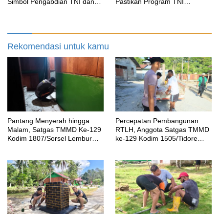
Simbol Pengabdian TNI dan
Pastikan Program TNI
Kenangan Abadi untuk
Manunggal Air Bersih Segera
Kampung Sesor
Dinikmati Warga Kampung
Sesor
Rekomendasi untuk kamu
Pantang Menyerah hingga
Percepatan Pembangunan
Malam, Satgas TMMD Ke-129
RTLH, Anggota Satgas TMMD
Kodim 1807/Sorsel Lembur
ke-129 Kodim 1505/Tidore
Finishing Rumah Type 36
Turunkan Material Semen
untuk Warga Kampung Sesor