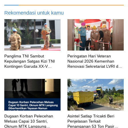
Rekomendasi untuk kamu
Panglima TNI Sambut
Peringatan Hari Veteran
Kepulangan Satgas Kizi TNI
Nasional 2026 Kemenhan
Kontingen Garuda XX-V
Renovasi Sekretariat LVRI dan
MONUSCO
Bedah Rumah Veteran di 19
Provinsi
‎Dugaan Korban Pelecehan
Asintel Satlap Tricakti Beri
Meluas Capai 10 Santri,
Penjelasan Terkait
Oknum MTK Langsung
Penanganan 53 Ton Pasir