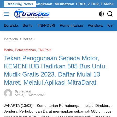
Langsung
el, Burneh, Bangkalan: Melibatkan 1 Bus, 2 Truk, 1 Mobil, 1 Se
Breaking News
ke
konten
Beranda
Berita
TNI/POLRI
Pemerintahan
Peristiwa
Krimi
Beranda
Berita
Berita
,
Pemerintahan
,
TNI/Polri
Tekan Penggunaan Sepeda Motor,
KEMENHUB Hadirkan 585 Bus Untu
Mudik Gratis 2023, Daftar Mulai 13
Maret, Melalui Aplikasi MitraDarat
By Redaksi
Senin, 13 Maret 2023
JAKARTA (13/03) – Kementerian Perhubungan melalui Direktorat
Jenderal Perhubungan Darat menyiapkan sebanyak 585 unit bus