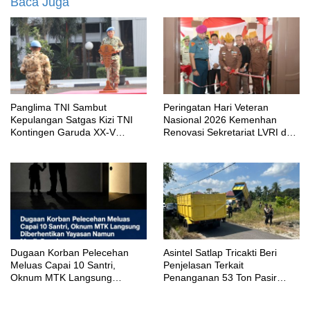
Baca Juga
Panglima TNI Sambut
Peringatan Hari Veteran
Kepulangan Satgas Kizi TNI
Nasional 2026 Kemenhan
Kontingen Garuda XX-V
Renovasi Sekretariat LVRI dan
MONUSCO
Bedah Rumah Veteran di 19
Provinsi
‎Dugaan Korban Pelecehan
Asintel Satlap Tricakti Beri
Meluas Capai 10 Santri,
Penjelasan Terkait
Oknum MTK Langsung
Penanganan 53 Ton Pasir
Diberhentikan Yayasan Namun
Timah di Air Merbau
Masih Bungkam