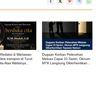
Redaksi & Wartawan
‎Dugaan Korban Pelecehan
ine transpos.id Turut
Meluas Capai 10 Santri, Oknum
ita Atas Wafatnya
MTK Langsung Diberhentikan
eh.S.H
Yayasan Namun Masih Bungkam