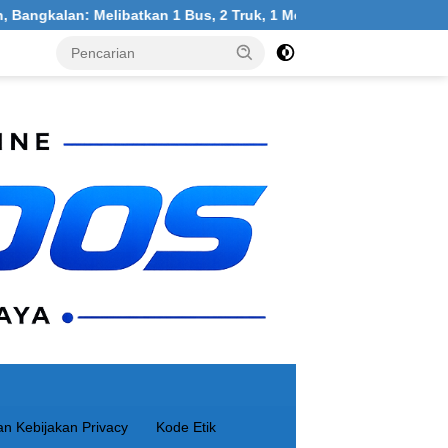
libatkan 1 Bus, 2 Truk, 1 Mobil, 1 Sepeda Motor
Warga 
n Kebijakan Privacy
Kode Etik