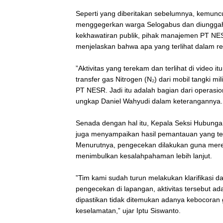
‎Seperti yang diberitakan sebelumnya, kemun
menggegerkan warga Selogabus dan diunggah l
kekhawatiran publik, pihak manajemen PT NES
menjelaskan bahwa apa yang terlihat dalam rek
‎”Aktivitas yang terekam dan terlihat di video
transfer gas Nitrogen (N₂) dari mobil tangki m
PT NESR. Jadi itu adalah bagian dari operasio
ungkap Daniel Wahyudi dalam keterangannya.
‎Senada dengan hal itu, Kepala Seksi Hubunga
juga menyampaikan hasil pemantauan yang tela
Menurutnya, pengecekan dilakukan guna mere
menimbulkan kesalahpahaman lebih lanjut.
‎”Tim kami sudah turun melakukan klarifikasi d
pengecekan di lapangan, aktivitas tersebut a
dipastikan tidak ditemukan adanya kebocor
keselamatan,” ujar Iptu Siswanto.