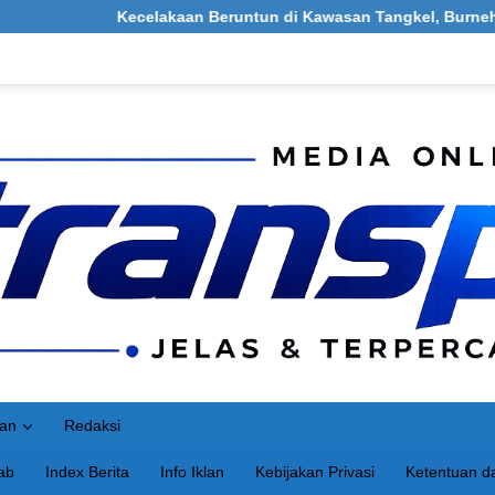
Kecelakaan Beruntun di Kawasan Tangkel, Burneh, Bangkalan: Me
an
Redaksi
ab
Index Berita
Info Iklan
Kebijakan Privasi
Ketentuan da