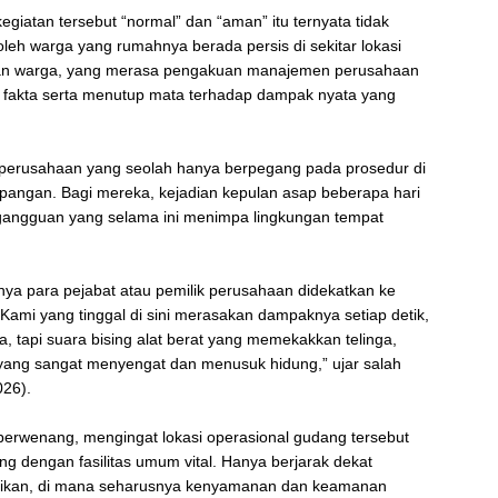
giatan tersebut “normal” dan “aman” itu ternyata tidak
leh warga yang rumahnya berada persis di sekitar lokasi
rahan warga, yang merasa pengakuan manajemen perusahaan
n fakta serta menutup mata terhadap dampak nyata yang
 perusahaan yang seolah hanya berpegang pada prosedur di
lapangan. Bagi mereka, kejadian kepulan asap beberapa hari
 gangguan yang selama ini menimpa lingkungan tempat
ya para pejabat atau pemilik perusahaan didekatkan ke
 Kami yang tinggal di sini merasakan dampaknya setiap detik,
a, tapi suara bising alat berat yang memekakkan telinga,
yang sangat menyengat dan menusuk hidung,” ujar salah
026).
erwenang, mengingat lokasi operasional gudang tersebut
g dengan fasilitas umum vital. Hanya berjarak dekat
idikan, di mana seharusnya kenyamanan dan keamanan