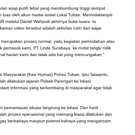
culan asap putih tebal yang membumbung tinggi sempat
uas oleh akun media sosial Lokal Tuban. Menindaklanjuti
R melalui Daniel Wahyudi akhirnya buka suara. Ia
aman video tersebut adalah aktivitas rutin dan wajar.
 itu merupakan proses normal, yaitu kegiatan pemindahan atau
ilik pemasok kami, PT Linde Surabaya, ke mobil tangki milik
nal harian kami dan tidak ada hal yang mencurigakan,”
n Masyarakat (Kasi Humas) Polres Tuban, Iptu Siswanto,
h dilakukan jajaran Polsek Parengan ke lokasi.
dam informasi yang berkembang di masyarakat agar tidak
an pemantauan situasi langsung ke lokasi. Dari hasil
dalah proses operasional yang memang biasa dilakukan dan
an gas berbahaya maupun potensi bahaya yang mengancam