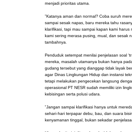
menjadi prioritas utama.
‎”Katanya aman dan normal? Coba suruh merek
sampai sesak napas, baru mereka tahu rasany
klarifikasi, tapi mau sampai kapan kami haru
kami sering merasa pusing, mual, dan sesak 
tambahnya.
‎Penduduk setempat menilai penjelasan soal ‘t
mereka, masalah utamanya bukan hanya pada
gudang tersebut yang dianggap tidak layak b
agar Dinas Lingkungan Hidup dan instansi tek
tetapi melakukan pengecekan langsung dengan
operasional PT NESR sudah memiliki izin li
kebisingan serta polusi udara.
‎”Jangan sampai klarifikasi hanya untuk mereda
sehari-hari terpapar debu, bau, dan suara bisi
kenyamanan tinggal, bukan sekadar penjelasan 