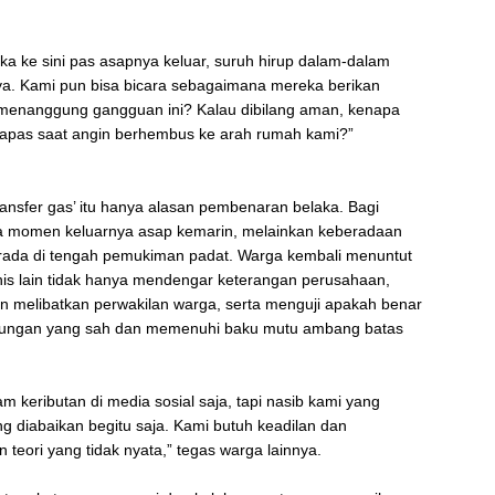
a ke sini pas asapnya keluar, suruh hirup dalam-dalam
a. Kami pun bisa bicara sebagaimana mereka berikan
s menanggung gangguan ini? Kalau dibilang aman, kenapa
napas saat angin berhembus ke arah rumah kami?”
ransfer gas’ itu hanya alasan pembenaran belaka. Bagi
 momen keluarnya asap kemarin, melainkan keberadaan
erada di tengah pemukiman padat. Warga kembali menuntut
nis lain tidak hanya mendengar keterangan perusahaan,
 melibatkan perwakilan warga, serta menguji apakah benar
ngkungan yang sah dan memenuhi baku mutu ambang batas
m keributan di media sosial saja, tapi nasib kami yang
ng diabaikan begitu saja. Kami butuh keadilan dan
teori yang tidak nyata,” tegas warga lainnya.