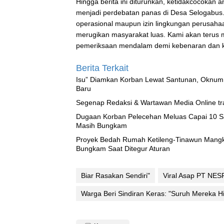
‎Hingga berita ini diturunkan, ketidakcocokan
menjadi perdebatan panas di Desa Selogabus. W
operasional maupun izin lingkungan perusahaa
merugikan masyarakat luas. Kami akan terus 
pemeriksaan mendalam demi kebenaran dan 
Berita Terkait
‎Isu” Diamkan Korban Lewat Santunan, Oknum
Baru
Segenap Redaksi & Wartawan Media Online tra
‎Dugaan Korban Pelecehan Meluas Capai 10 
Masih Bungkam
Proyek Bedah Rumah Ketileng-Tinawun Mangkr
Bungkam Saat Ditegur Aturan
Biar Rasakan Sendiri"
‎Viral Asap PT NES
Warga Beri Sindiran Keras: "Suruh Mereka H