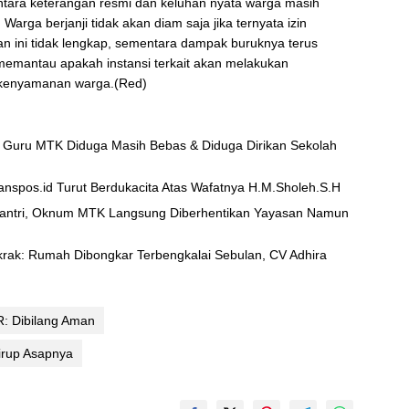
 antara keterangan resmi dan keluhan nyata warga masih
arga berjanji tidak akan diam saja jika ternyata izin
n ini tidak lengkap, sementara dampak buruknya terus
memantau apakah instansi terkait akan melakukan
kenyamanan warga.(Red)
 Guru MTK Diduga Masih Bebas & Diduga Dirikan Sekolah
nspos.id Turut Berdukacita Atas Wafatnya H.M.Sholeh.S.H
Santri, Oknum MTK Langsung Diberhentikan Yayasan Namun
ak: Rumah Dibongkar Terbengkalai Sebulan, CV Adhira
R: Dibilang Aman
irup Asapnya