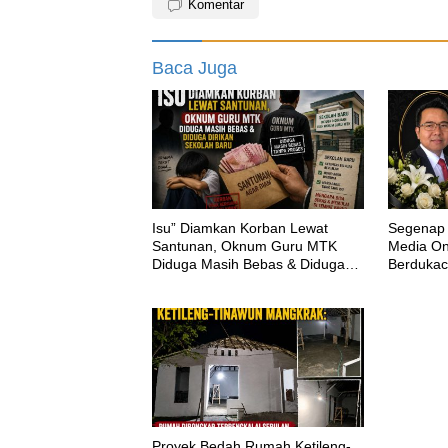
Komentar
Baca Juga
‎Isu” Diamkan Korban Lewat
Segenap 
Santunan, Oknum Guru MTK
Media Onl
Diduga Masih Bebas & Diduga
Berdukac
Dirikan Sekolah Baru
H.M.Shol
Proyek Bedah Rumah Ketileng-