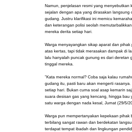
‎Namun, penjelasan resmi yang menyebutkan ke
sejalan dengan apa yang dirasakan langsung o
gudang. Justru klarifikasi ini memicu kema
dan keterangan polisi seolah memutarbalikka
mereka derita setiap hari.
‎Warga menyayangkan sikap aparat dan pihak
atas kertas, tapi tidak merasakan dampak di 
lalu hanyalah puncak gunung es dari deretan
tinggal mereka.
‎”Kata mereka normal? Coba saja kalau rumahn
gudang itu, pasti baru akan mengerti rasanya.
setiap hari. Bukan cuma soal asap kemarin saj
suara desisan gas yang kencang, hingga bau 
satu warga dengan nada kesal, Jumat (29/5/2
‎Warga pun mempertanyakan kepekaan pihak b
terbilang sangat rawan dan berdekatan langsun
terdapat tempat ibadah dan lingkungan pend