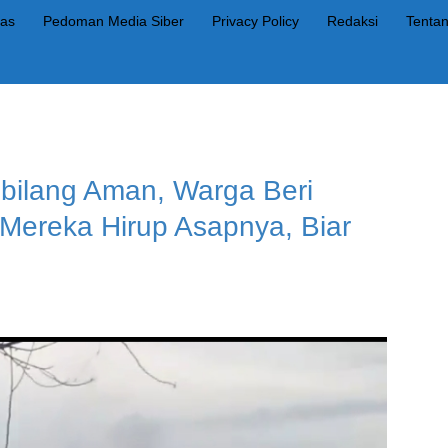
as
Pedoman Media Siber
Privacy Policy
Redaksi
Tenta
ibilang Aman, Warga Beri
 Mereka Hirup Asapnya, Biar