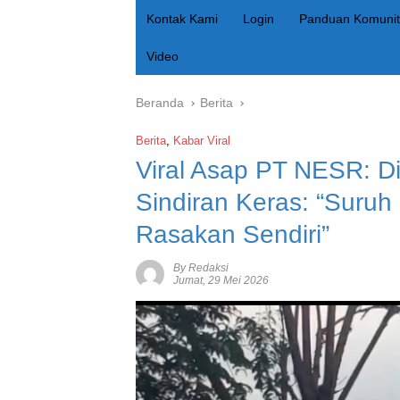
Kontak Kami
Login
Panduan Komunit
Video
Beranda
Berita
Berita
,
Kabar Viral
‎Viral Asap PT NESR: D
Sindiran Keras: “Suruh
Rasakan Sendiri”
By Redaksi
Jumat, 29 Mei 2026