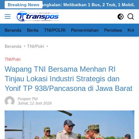
Langsung
el, Burneh, Bangkalan: Melibatkan 1 Bus, 2 Truk, 1 Mobil, 1 Se
Breaking News
ke
konten
Beranda
Berita
TNI/POLRI
Pemerintahan
Peristiwa
Krimi
Beranda
TNI/Polri
TNI/Polri
Wapang TNI Bersama Menhan RI
Tinjau Lokasi Industri Strategis dan
Yonif TP 938/Pancasona di Jawa Barat
Puspen TNI
Jumat, 12 Juni 2026