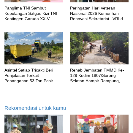
Panglima TNI Sambut
Peringatan Hari Veteran
Kepulangan Satgas Kizi TNI
Nasional 2026 Kemenhan
Kontingen Garuda XX-V
Renovasi Sekretariat LVRI dan
MONUSCO
Bedah Rumah Veteran di 19
Provinsi
Asintel Satlap Tricakti Beri
Rehab Jembatan TMMD Ke-
Penjelasan Terkait
129 Kodim 1807/Sorong
Penanganan 53 Ton Pasir
Selatan Hampir Rampung,
Timah di Air Merbau
Perkuat Akses dan Tingkatkan
Mobilitas Warga Kampung
Sesor
Rekomendasi untuk kamu