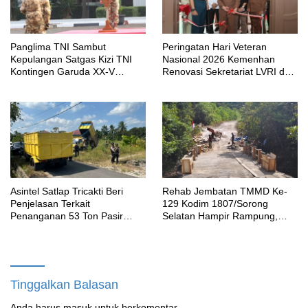
Panglima TNI Sambut
Peringatan Hari Veteran
Kepulangan Satgas Kizi TNI
Nasional 2026 Kemenhan
Kontingen Garuda XX-V
Renovasi Sekretariat LVRI dan
MONUSCO
Bedah Rumah Veteran di 19
Provinsi
Asintel Satlap Tricakti Beri
Rehab Jembatan TMMD Ke-
Penjelasan Terkait
129 Kodim 1807/Sorong
Penanganan 53 Ton Pasir
Selatan Hampir Rampung,
Timah di Air Merbau
Perkuat Akses dan Tingkatkan
Mobilitas Warga Kampung
Sesor
Tinggalkan Balasan
Anda harus
masuk
untuk berkomentar.